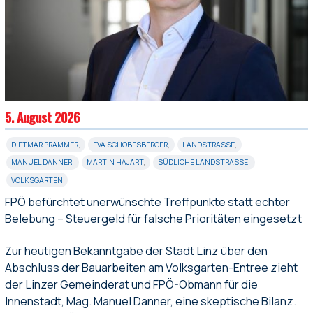
5. August 2026
DIETMAR PRAMMER
,
EVA SCHOBESBERGER
,
LANDSTRASSE
,
MANUEL DANNER
,
MARTIN HAJART
,
SÜDLICHE LANDSTRASSE
,
VOLKSGARTEN
FPÖ befürchtet unerwünschte Treffpunkte statt echter
Belebung – Steuergeld für falsche Prioritäten eingesetzt
Zur heutigen Bekanntgabe der Stadt Linz über den
Abschluss der Bauarbeiten am Volksgarten-Entree zieht
der Linzer Gemeinderat und FPÖ-Obmann für die
Innenstadt, Mag. Manuel Danner, eine skeptische Bilanz.