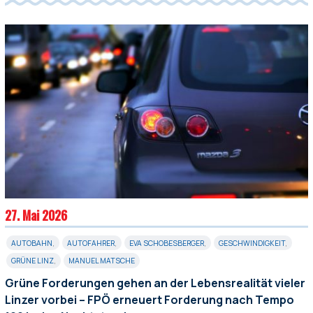
27. Mai 2026
AUTOBAHN
,
AUTOFAHRER
,
EVA SCHOBESBERGER
,
GESCHWINDIGKEIT
,
GRÜNE LINZ
,
MANUEL MATSCHE
Grüne Forderungen gehen an der Lebensrealität vieler
Linzer vorbei – FPÖ erneuert Forderung nach Tempo