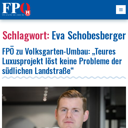
Schlagwort:
Eva Schobesberger
FPÖ zu Volksgarten-Umbau: „Teures
Luxusprojekt löst keine Probleme der
südlichen Landstraße“