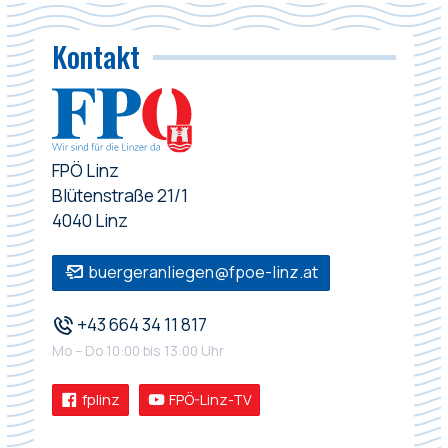
Kontakt
FPÖ Linz
Blütenstraße 21/1
4040 Linz
buergeranliegen@fpoe-linz.at
+43 664 34 11 817
Mo – Do 10:00 bis 13:00 Uhr
fplinz
FPÖ-Linz-TV