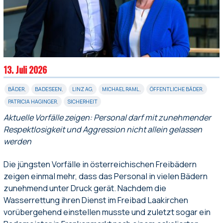
13. Juli 2026
BÄDER
,
BADESEEN
,
LINZ AG
,
MICHAEL RAML
,
ÖFFENTLICHE BÄDER
,
PATRICIA HAGINGER
,
SICHERHEIT
Aktuelle Vorfälle zeigen: Personal darf mit zunehmender
Respektlosigkeit und Aggression nicht allein gelassen
werden
Die jüngsten Vorfälle in österreichischen Freibädern
zeigen einmal mehr, dass das Personal in vielen Bädern
zunehmend unter Druck gerät. Nachdem die
Wasserrettung ihren Dienst im Freibad Laakirchen
vorübergehend einstellen musste und zuletzt sogar ein