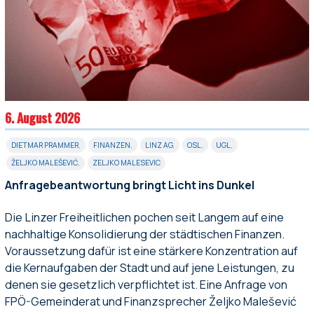
6. August 2026
DIETMAR PRAMMER
,
FINANZEN
,
LINZ AG
,
OSL
,
UGL
,
ŽELJKO MALEŠEVIĆ
,
ZELJKO MALESEVIC
Anfragebeantwortung bringt Licht ins Dunkel
Die Linzer Freiheitlichen pochen seit Langem auf eine
nachhaltige Konsolidierung der städtischen Finanzen.
Voraussetzung dafür ist eine stärkere Konzentration auf
die Kernaufgaben der Stadt und auf jene Leistungen, zu
denen sie gesetzlich verpflichtet ist. Eine Anfrage von
FPÖ-Gemeinderat und Finanzsprecher Željko Malešević