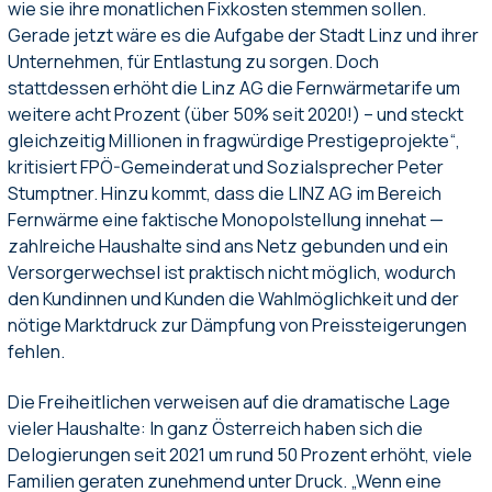
wie sie ihre monatlichen Fixkosten stemmen sollen.
Gerade jetzt wäre es die Aufgabe der Stadt Linz und ihrer
Unternehmen, für Entlastung zu sorgen. Doch
stattdessen erhöht die Linz AG die Fernwärmetarife um
weitere acht Prozent (über 50% seit 2020!) – und steckt
gleichzeitig Millionen in fragwürdige Prestigeprojekte“,
kritisiert FPÖ-Gemeinderat und Sozialsprecher Peter
Stumptner. Hinzu kommt, dass die LINZ AG im Bereich
Fernwärme eine faktische Monopolstellung innehat —
zahlreiche Haushalte sind ans Netz gebunden und ein
Versorgerwechsel ist praktisch nicht möglich, wodurch
den Kundinnen und Kunden die Wahlmöglichkeit und der
nötige Marktdruck zur Dämpfung von Preissteigerungen
fehlen.
Die Freiheitlichen verweisen auf die dramatische Lage
vieler Haushalte: In ganz Österreich haben sich die
Delogierungen seit 2021 um rund 50 Prozent erhöht, viele
Familien geraten zunehmend unter Druck. „Wenn eine