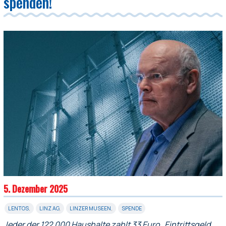
spenden!
5. Dezember 2025
LENTOS
,
LINZ AG
,
LINZER MUSEEN
,
SPENDE
Jeder der 122.000 Haushalte zahlt 33 Euro „Eintrittsgeld