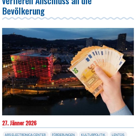
verlieren Anschluss an die
Bevölkerung
27. Jänner 2026
ARS ELECTRONICA CENTER
,
FÖRDERUNGEN
,
KULTURPOLITIK
,
LENTOS
,