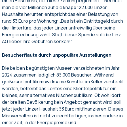
einen Beschluss, der diese Zahlung legitimiert. “ Rechnet
man die vier Millionen auf die knapp 122.000 Linzer
Haushalte herunter, entspricht das einer Belastung von
rund 33 Euro pro Wohnung: „Das ist ein Eintrittsgeld durch
die Hintertüre, das jeder Linzer unfreiwillig über seine
Energierechnung zahlt. Statt dieser Spende soll die Linz
AG lieber ihre Gebühren senken!“
Besucherflaute durch unpopuläre Ausstellungen
Die beiden begünstigten Museen verzeichneten im Jahr
2024 zusammen lediglich 83.000 Besucher. „Während
große und publikumswirksame Künstler im Keller versteckt
werden, betreibt das Lentos eine Klientelpolitik für ein
kleines, sehr alternatives Nischenpublikum. Obwohl dort
der breiten Bevölkerung kein Angebot gemacht wird, soll
jetzt jeder Linzer Haushalt 33 Euro mitfinanzieren. Dieses
Missverhältnis ist nicht zu rechtfertigen, insbesondere in
einer Zeit, in der Energiepreise und