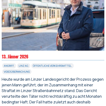
13. Jänner 2026
ANGRIFF
,
LINZ AG
,
ÖFFENTLICHE VERKEHRSMITTEL
,
VIDEOÜBERWACHUNG
Heute wurde am Linzer Landesgericht der Prozess gegen
jenen Mann geführt, der im Zusammenhang mit einer
Straftat im Linzer Straßenbahnnetz stand. Das Gericht
verurteilte den Täter nicht rechtskräftig zu acht Monaten
bedingter Haft. Der Fall hatte zuletzt auch deshalb