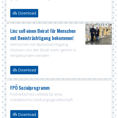
Download
Linz soll einen Beirat für Menschen
mit Beeinträchtigung bekommen!
Menschen mit Beeinträchtigung
müssen von der Stadt mehr gehört &
eingebunden werden
Download
FPÖ Sozialprogramm
Freiheitliches Leitbild für eine
solidarische Leistungsgesellschaft
Download