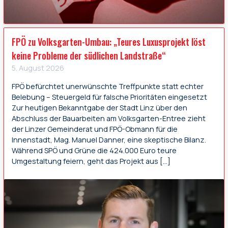
FPÖ zu Volksgarten-Umbau: „Teures Luxusprojekt löst
keine Probleme der südlichen Landstraße“
5. August 2026
FPÖ befürchtet unerwünschte Treffpunkte statt echter
Belebung – Steuergeld für falsche Prioritäten eingesetzt
Zur heutigen Bekanntgabe der Stadt Linz über den
Abschluss der Bauarbeiten am Volksgarten-Entree zieht
der Linzer Gemeinderat und FPÖ-Obmann für die
Innenstadt, Mag. Manuel Danner, eine skeptische Bilanz.
Während SPÖ und Grüne die 424.000 Euro teure
Umgestaltung feiern, geht das Projekt aus […]