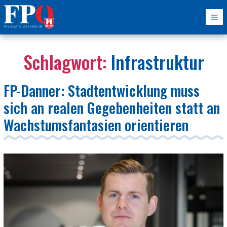
Schlagwort:
Infrastruktur
FP-Danner: Stadtentwicklung muss
sich an realen Gegebenheiten statt an
Wachstumsfantasien orientieren