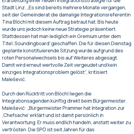
Erarbeitung einer neuen Integrationsstrategie für die
Stadt Linz. „Es sind bereits mehrere Monate vergangen,
seit der Gemeinderat die damalige Integrationsreferentin
Tina Blöchl mit diesem Auftrag betraut hat. Bis heute
wurde uns jedoch keine neue Strategie präsentiert.
Stattdessen hat man lediglich ein Gremium unter dem
Titel ‚Soundingboard‘ geschaffen. Die für diesen Dienstag
geplante konstituierende Sitzung wurde aufgrund des
roten Personalwechsels bis auf Weiteres abgesagt.
Damit wird erneut wertvolle Zeit vergeudet und kein
einziges Integrationsproblem gelöst“, kritisiert
Malešević.
Durch den Rücktritt von Blöchl liegen die
Integrationsagenden künftig direkt beim Bürgermeister.
Malešević: „Bürgermeister Prammer hat Integration zur
‚Chefsache‘ erklärt und ist damit persönlich in
Verantwortung. Er muss endlich handeln, anstatt weiter zu
vertrösten. Die SPÖ ist seit Jahren für das