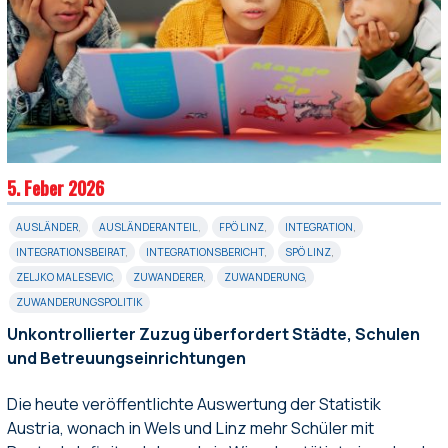
5. Feber 2026
AUSLÄNDER
,
AUSLÄNDERANTEIL
,
FPÖ LINZ
,
INTEGRATION
,
INTEGRATIONSBEIRAT
,
INTEGRATIONSBERICHT
,
SPÖ LINZ
,
ZELJKO MALESEVIC
,
ZUWANDERER
,
ZUWANDERUNG
,
ZUWANDERUNGSPOLITIK
Unkontrollierter Zuzug überfordert Städte, Schulen
und Betreuungseinrichtungen
Die heute veröffentlichte Auswertung der Statistik
Austria, wonach in Wels und Linz mehr Schüler mit