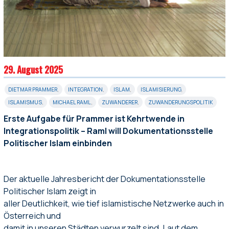
29. August 2025
DIETMAR PRAMMER
,
INTEGRATION
,
ISLAM
,
ISLAMISIERUNG
,
ISLAMISMUS
,
MICHAEL RAML
,
ZUWANDERER
,
ZUWANDERUNGSPOLITIK
Erste Aufgabe für Prammer ist Kehrtwende in
Integrationspolitik – Raml will Dokumentationsstelle
Politischer Islam einbinden
Der aktuelle Jahresbericht der Dokumentationsstelle
Politischer Islam zeigt in
aller Deutlichkeit, wie tief islamistische Netzwerke auch in
Österreich und
damit in unseren Städten verwurzelt sind. Laut dem