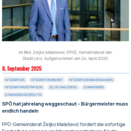
Im Bild: Zeljko Malesevic (FPÖ), Gemeinderat der
Stadt Linz. Aufgenommen am 24. April 2025.
8. September 2025
INTEGRATION
,
INTEGRATIONSBEIRAT
,
INTEGRATIONSMASSNAHMEN
,
INTEGRATIONSSTRATEGIE
,
ZELJKO MALESEVIC
,
ZUWANDERER
,
ZUWANDERUNGSPOLITIK
SPÖ hat jahrelang weggeschaut – Bürgermeister muss
endlich handeln
FPÖ-Gemeinderat Željko Malešević fordert die sofortige