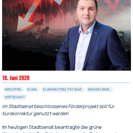
18. Juni 2026
INDUSTRIE
,
KLIMA
,
KLIMANEUTRALITÄT 2040
,
MICHAEL RAML
,
WIRTSCHAFT
Im Stadtsenat beschlossenes Förderprojekt soll für
Kurskorrektur genutzt werden
Im heutigen Stadtsenat beantragte die grüne