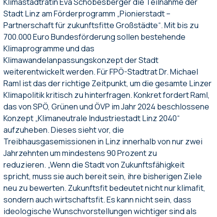
Klimastadträtin Eva Schobesberger die Teilnahme der
Stadt Linz am Förderprogramm „Pionierstadt –
Partnerschaft für zukunftsfitte Großstädte“. Mit bis zu
700.000 Euro Bundesförderung sollen bestehende
Klimaprogramme und das
Klimawandelanpassungskonzept der Stadt
weiterentwickelt werden. Für FPÖ-Stadtrat Dr. Michael
Raml ist das der richtige Zeitpunkt, um die gesamte Linzer
Klimapolitik kritisch zu hinterfragen. Konkret fordert Raml,
das von SPÖ, Grünen und ÖVP im Jahr 2024 beschlossene
Konzept „Klimaneutrale Industriestadt Linz 2040“
aufzuheben. Dieses sieht vor, die
Treibhausgasemissionen in Linz innerhalb von nur zwei
Jahrzehnten um mindestens 90 Prozent zu
reduzieren. „Wenn die Stadt von Zukunftsfähigkeit
spricht, muss sie auch bereit sein, ihre bisherigen Ziele
neu zu bewerten. Zukunftsfit bedeutet nicht nur klimafit,
sondern auch wirtschaftsfit. Es kann nicht sein, dass
ideologische Wunschvorstellungen wichtiger sind als