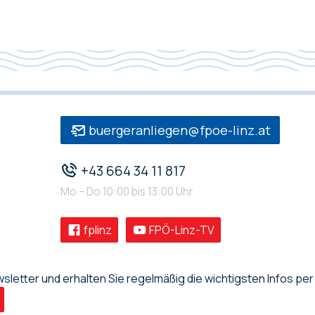
buergeranliegen@fpoe-linz.at
+43 664 34 11 817
Mo – Do 10:00 bis 13:00 Uhr
fplinz
FPÖ-Linz-TV
letter und erhalten Sie regelmäßig die wichtigsten Infos per 