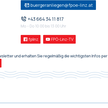
buergeranliegen@fpoe-linz.at
+43 664 34 11 817
Mo – Do 10:00 bis 13:00 Uhr
fplinz
FPÖ-Linz-TV
letter und erhalten Sie regelmäßig die wichtigsten Infos per 