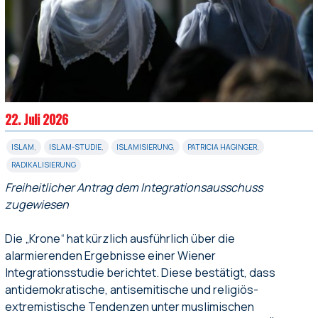
22. Juli 2026
ISLAM
,
ISLAM-STUDIE
,
ISLAMISIERUNG
,
PATRICIA HAGINGER
,
RADIKALISIERUNG
Freiheitlicher Antrag dem Integrationsausschuss
zugewiesen
Die „Krone“ hat kürzlich ausführlich über die
alarmierenden Ergebnisse einer Wiener
Integrationsstudie berichtet. Diese bestätigt, dass
antidemokratische, antisemitische und religiös-
extremistische Tendenzen unter muslimischen