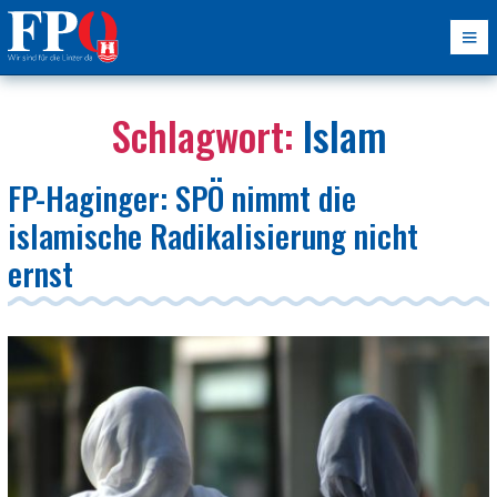
Schlagwort:
Islam
FP-Haginger: SPÖ nimmt die
islamische Radikalisierung nicht
ernst