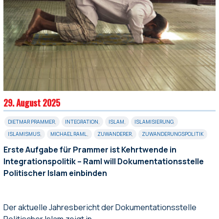
29. August 2025
DIETMAR PRAMMER
,
INTEGRATION
,
ISLAM
,
ISLAMISIERUNG
,
ISLAMISMUS
,
MICHAEL RAML
,
ZUWANDERER
,
ZUWANDERUNGSPOLITIK
Erste Aufgabe für Prammer ist Kehrtwende in
Integrationspolitik – Raml will Dokumentationsstelle
Politischer Islam einbinden
Der aktuelle Jahresbericht der Dokumentationsstelle
Politischer Islam zeigt in