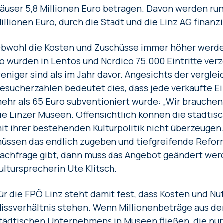
äuser 5,8 Millionen Euro betragen. Davon werden run
illionen Euro, durch die Stadt und die Linz AG finanzi
bwohl die Kosten und Zuschüsse immer höher werden
o wurden in Lentos und Nordico 75.000 Eintritte ver
eniger sind als im Jahr davor. Angesichts der vergle
esucherzahlen bedeutet dies, dass jede verkaufte Ein
ehr als 65 Euro subventioniert wurde: „Wir brauchen 
ie Linzer Museen. Offensichtlich können die städti
it ihrer bestehenden Kulturpolitik nicht überzeuge
üssen das endlich zugeben und tiefgreifende Refor
achfrage gibt, dann muss das Angebot geändert werde
ultursprecherin Ute Klitsch.
ür die FPÖ Linz steht damit fest, dass Kosten und Nu
issverhältnis stehen. Wenn Millionenbeträge aus der
tädtischen Unternehmens in Museen fließen, die nur 