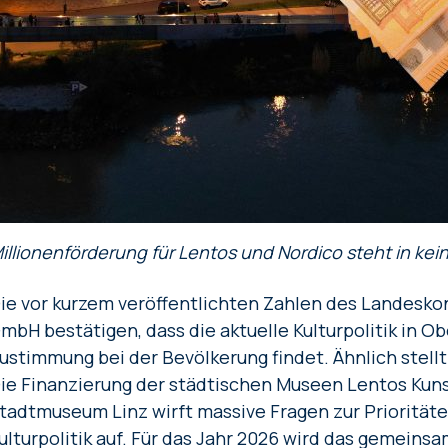
illionenförderung für Lentos und Nordico steht in ke
ie vor kurzem veröffentlichten Zahlen des Landesko
mbH bestätigen, dass die aktuelle Kulturpolitik in 
ustimmung bei der Bevölkerung findet. Ähnlich stellt 
ie Finanzierung der städtischen Museen Lentos Kun
tadtmuseum Linz wirft massive Fragen zur Priorität
ulturpolitik auf. Für das Jahr 2026 wird das gemein