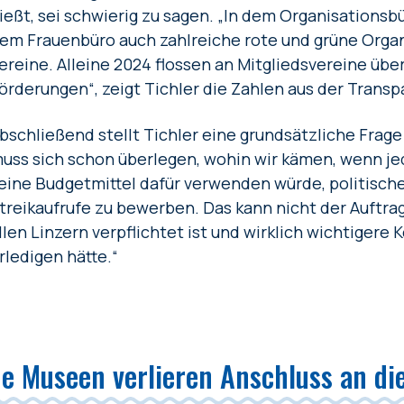
ließt, sei schwierig zu sagen. „In dem Organisation
em Frauenbüro auch zahlreiche rote und grüne Organ
ereine. Alleine 2024 flossen an Mitgliedsvereine übe
örderungen“, zeigt Tichler die Zahlen aus der Trans
bschließend stellt Tichler eine grundsätzliche Frage 
uss sich schon überlegen, wohin wir kämen, wenn je
eine Budgetmittel dafür verwenden würde, politisc
treikaufrufe zu bewerben. Das kann nicht der Auftrag
llen Linzern verpflichtet ist und wirklich wichtigere
rledigen hätte.“
he Museen verlieren Anschluss an di