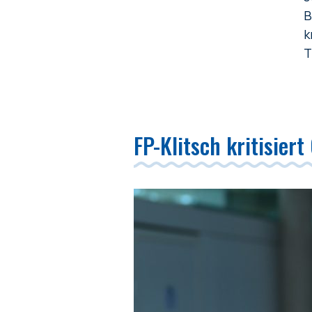
B
k
T
FP-Klitsch kritisiert