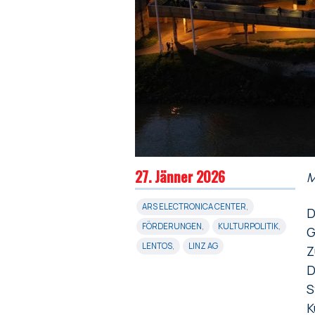
27. Jänner 2026
M
ARS ELECTRONICA CENTER
,
D
FÖRDERUNGEN
,
KULTURPOLITIK
,
G
LENTOS
,
LINZ AG
Z
D
S
K