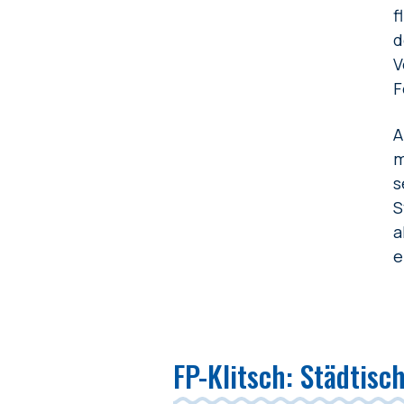
f
d
V
F
A
m
s
S
a
e
FP-Klitsch: Städtisc