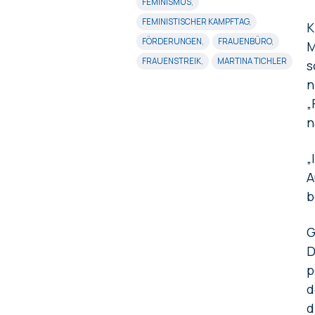
FEMINISMUS
,
FEMINISTISCHER KAMPFTAG
,
K
FÖRDERUNGEN
,
FRAUENBÜRO
,
M
FRAUENSTREIK
,
MARTINA TICHLER
s
n
„
n
„
A
b
G
D
p
d
d