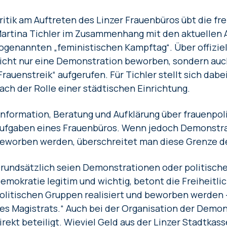
ritik am Auftreten des Linzer Frauenbüros übt die fr
artina Tichler im Zusammenhang mit den aktuellen 
ogenannten „feministischen Kampftag“. Über offizie
icht nur eine Demonstration beworben, sondern auc
Frauenstreik“ aufgerufen. Für Tichler stellt sich dab
ach der Rolle einer städtischen Einrichtung.
Information, Beratung und Aufklärung über frauenpo
ufgaben eines Frauenbüros. Wenn jedoch Demonstra
eworben werden, überschreitet man diese Grenze deut
rundsätzlich seien Demonstrationen oder politische
emokratie legitim und wichtig, betont die Freiheitli
olitischen Gruppen realisiert und beworben werden –
es Magistrats.“ Auch bei der Organisation der Demon
irekt beteiligt. Wieviel Geld aus der Linzer Stadtkass