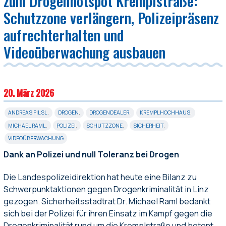
zum Drogenhotspot Kremplstraße:
Schutzzone verlängern, Polizeipräsenz
aufrechterhalten und
Videoüberwachung ausbauen
20. März 2026
ANDREAS PILSL
,
DROGEN
,
DROGENDEALER
,
KREMPLHOCHHAUS
,
MICHAEL RAML
,
POLIZEI
,
SCHUTZZONE
,
SICHERHEIT
,
VIDEOÜBERWACHUNG
Dank an Polizei und null Toleranz bei Drogen
Die Landespolizeidirektion hat heute eine Bilanz zu
Schwerpunktaktionen gegen Drogenkriminalität in Linz
gezogen. Sicherheitsstadtrat Dr. Michael Raml bedankt
sich bei der Polizei für ihren Einsatz im Kampf gegen die
Drogenkriminalität rund um die Kremplstraße und betont