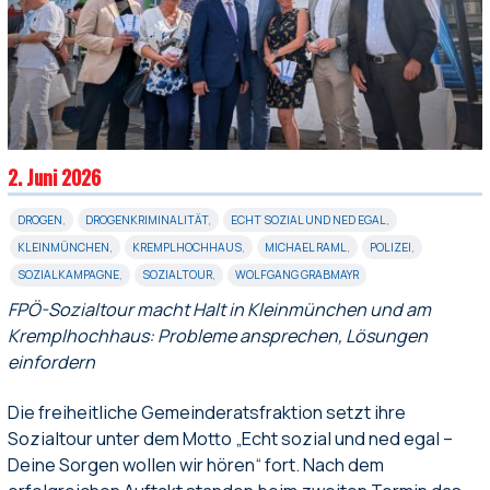
2. Juni 2026
DROGEN
,
DROGENKRIMINALITÄT
,
ECHT SOZIAL UND NED EGAL
,
KLEINMÜNCHEN
,
KREMPLHOCHHAUS
,
MICHAEL RAML
,
POLIZEI
,
SOZIALKAMPAGNE
,
SOZIALTOUR
,
WOLFGANG GRABMAYR
FPÖ-Sozialtour macht Halt in Kleinmünchen und am
Kremplhochhaus: Probleme ansprechen, Lösungen
einfordern
Die freiheitliche Gemeinderatsfraktion setzt ihre
Sozialtour unter dem Motto „Echt sozial und ned egal –
Deine Sorgen wollen wir hören“ fort. Nach dem