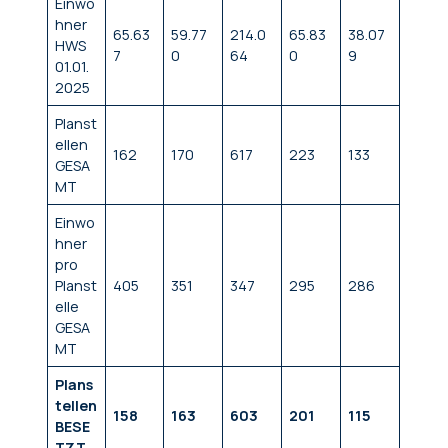
Einwo
hner
65.63
59.77
214.0
65.83
38.07
HWS
7
0
64
0
9
01.01.
2025
Planst
ellen
162
170
617
223
133
GESA
MT
Einwo
hner
pro
Planst
405
351
347
295
286
elle
GESA
MT
Plans
tellen
158
163
603
201
115
BESE
TZT