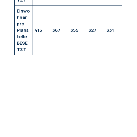
Einwo
hner
pro
Plans
415
367
355
327
331
telle
BESE
TZT