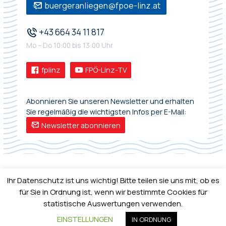
buergeranliegen@fpoe-linz.at
+43 664 34 11 817
Mo – Do 10:00 bis 13:00 Uhr
fplinz
FPÖ-Linz-TV
Abonnieren Sie unseren Newsletter und erhalten
Sie regelmäßig die wichtigsten Infos per E-Mail:
Newsletter abonnieren
Ihr Datenschutz ist uns wichtig! Bitte teilen sie uns mit, ob es
für Sie in Ordnung ist, wenn wir bestimmte Cookies für
statistische Auswertungen verwenden.
IMPRESSUM
•
DATENSCHUTZ
EINSTELLUNGEN
IN ORDNUNG