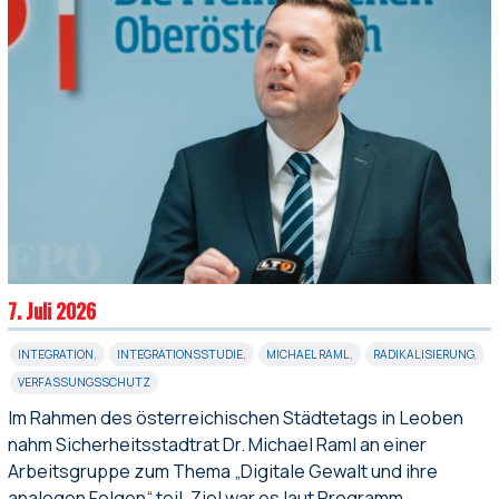
7. Juli 2026
INTEGRATION
,
INTEGRATIONSSTUDIE
,
MICHAEL RAML
,
RADIKALISIERUNG
,
VERFASSUNGSSCHUTZ
Im Rahmen des österreichischen Städtetags in Leoben
nahm Sicherheitsstadtrat Dr. Michael Raml an einer
Arbeitsgruppe zum Thema „Digitale Gewalt und ihre
analogen Folgen“ teil. Ziel war es laut Programm,