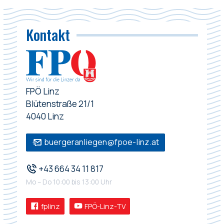
Kontakt
FPÖ Linz
Blütenstraße 21/1
4040 Linz
buergeranliegen@fpoe-linz.at
+43 664 34 11 817
Mo – Do 10:00 bis 13:00 Uhr
fplinz
FPÖ-Linz-TV