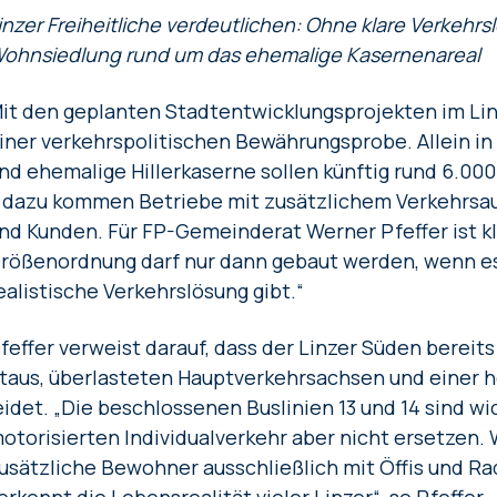
inzer Freiheitliche verdeutlichen:
Ohne klare Verkehrs
ohnsiedlung rund um das ehemalige Kasernenareal
it den geplanten Stadtentwicklungsprojekten im Lin
iner verkehrspolitischen Bewährungsprobe. Allein 
nd ehemalige Hillerkaserne sollen künftig rund 6.00
 dazu kommen Betriebe mit zusätzlichem Verkehrsa
nd Kunden. Für FP-Gemeinderat Werner Pfeffer ist kla
rößenordnung darf nur dann gebaut werden, wenn es
ealistische Verkehrslösung gibt.“
feffer verweist darauf, dass der Linzer Süden bereit
taus, überlasteten Hauptverkehrsachsen und einer h
eidet. „Die beschlossenen Buslinien 13 und 14 sind wi
otorisierten Individualverkehr aber nicht ersetzen.
usätzliche Bewohner ausschließlich mit Öffis und R