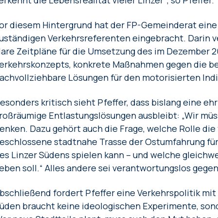
erkennt die Lebensrealität vieler Linzer“, so Pfeffer.
or diesem Hintergrund hat der FP-Gemeinderat ein
uständigen Verkehrsreferenten eingebracht. Darin v
lare Zeitpläne für die Umsetzung des im Dezember 
erkehrskonzepts, konkrete Maßnahmen gegen die b
achvollziehbare Lösungen für den motorisierten Indi
esonders kritisch sieht Pfeffer, dass bislang eine eh
roßräumige Entlastungslösungen ausbleibt: „Wir müs
enken. Dazu gehört auch die Frage, welche Rolle die
eschlossene stadtnahe Trasse der Ostumfahrung für
es Linzer Südens spielen kann – und welche gleichwe
eben soll.“ Alles andere sei verantwortungslos geg
bschließend fordert Pfeffer eine Verkehrspolitik mit
üden braucht keine ideologischen Experimente, sond