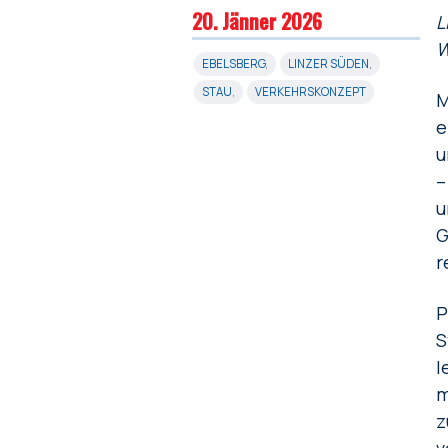
20. Jänner 2026
L
W
EBELSBERG
,
LINZER SÜDEN
,
STAU
,
VERKEHRSKONZEPT
M
e
u
–
u
G
r
P
S
l
m
z