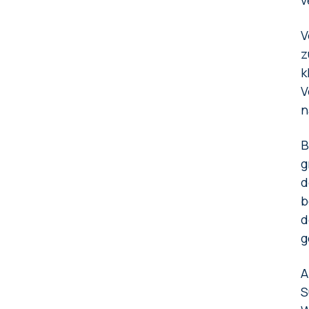
v
V
z
k
V
n
B
g
d
b
d
g
A
S