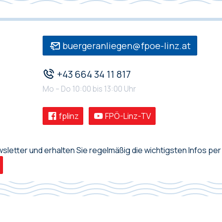
buergeranliegen@fpoe-linz.at
+43 664 34 11 817
Mo – Do 10:00 bis 13:00 Uhr
fplinz
FPÖ-Linz-TV
letter und erhalten Sie regelmäßig die wichtigsten Infos per 