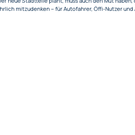
er neue Stadtteile plant, muss auch den Mut haben, 
hrlich mitzudenken – für Autofahrer, Öffi-Nutzer und