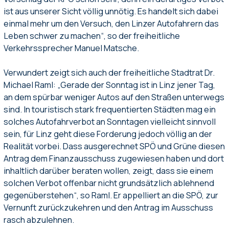
ist aus unserer Sicht völlig unnötig. Es handelt sich dabei
einmal mehr um den Versuch, den Linzer Autofahrern das
Leben schwer zu machen“, so der freiheitliche
Verkehrssprecher Manuel Matsche.
Verwundert zeigt sich auch der freiheitliche Stadtrat Dr.
Michael Raml: „Gerade der Sonntag ist in Linz jener Tag,
an dem spürbar weniger Autos auf den Straßen unterwegs
sind. In touristisch stark frequentierten Städten mag ein
solches Autofahrverbot an Sonntagen vielleicht sinnvoll
sein, für Linz geht diese Forderung jedoch völlig an der
Realität vorbei. Dass ausgerechnet SPÖ und Grüne diesen
Antrag dem Finanzausschuss zugewiesen haben und dort
inhaltlich darüber beraten wollen, zeigt, dass sie einem
solchen Verbot offenbar nicht grundsätzlich ablehnend
gegenüberstehen“, so Raml. Er appelliert an die SPÖ, zur
Vernunft zurückzukehren und den Antrag im Ausschuss
rasch abzulehnen.