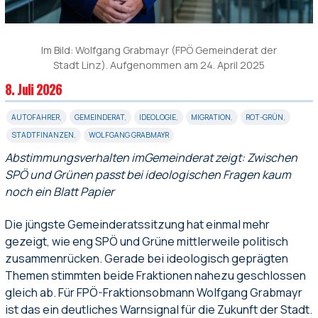
Im Bild: Wolfgang Grabmayr (FPÖ Gemeinderat der
Stadt Linz). Aufgenommen am 24. April 2025
8. Juli 2026
AUTOFAHRER
,
GEMEINDERAT
,
IDEOLOGIE
,
MIGRATION
,
ROT-GRÜN
,
STADTFINANZEN
,
WOLFGANG GRABMAYR
Abstimmungsverhalten imGemeinderat zeigt: Zwischen
SPÖ und Grünen passt bei ideologischen Fragen kaum
noch ein Blatt Papier
Die jüngste Gemeinderatssitzung hat einmal mehr
gezeigt, wie eng SPÖ und Grüne mittlerweile politisch
zusammenrücken. Gerade bei ideologisch geprägten
Themen stimmten beide Fraktionen nahezu geschlossen
gleich ab. Für FPÖ-Fraktionsobmann Wolfgang Grabmayr
ist das ein deutliches Warnsignal für die Zukunft der Stadt.