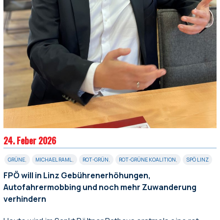
24. Feber 2026
GRÜNE
,
MICHAEL RAML
,
ROT-GRÜN
,
ROT-GRÜNE KOALITION
,
SPÖ LINZ
FPÖ will in Linz Gebührenerhöhungen,
Autofahrermobbing und noch mehr Zuwanderung
verhindern