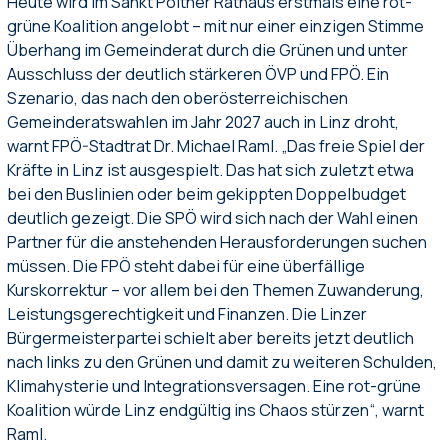
Heute wird im Sankt Pöltner Rathaus erstmals eine rot-
grüne Koalition angelobt – mit nur einer einzigen Stimme
Überhang im Gemeinderat durch die Grünen und unter
Ausschluss der deutlich stärkeren ÖVP und FPÖ. Ein
Szenario, das nach den oberösterreichischen
Gemeinderatswahlen im Jahr 2027 auch in Linz droht,
warnt FPÖ-Stadtrat Dr. Michael Raml. „Das freie Spiel der
Kräfte in Linz ist ausgespielt. Das hat sich zuletzt etwa
bei den Buslinien oder beim gekippten Doppelbudget
deutlich gezeigt. Die SPÖ wird sich nach der Wahl einen
Partner für die anstehenden Herausforderungen suchen
müssen. Die FPÖ steht dabei für eine überfällige
Kurskorrektur – vor allem bei den Themen Zuwanderung,
Leistungsgerechtigkeit und Finanzen. Die Linzer
Bürgermeisterpartei schielt aber bereits jetzt deutlich
nach links zu den Grünen und damit zu weiteren Schulden,
Klimahysterie und Integrationsversagen. Eine rot-grüne
Koalition würde Linz endgültig ins Chaos stürzen“, warnt
Raml.