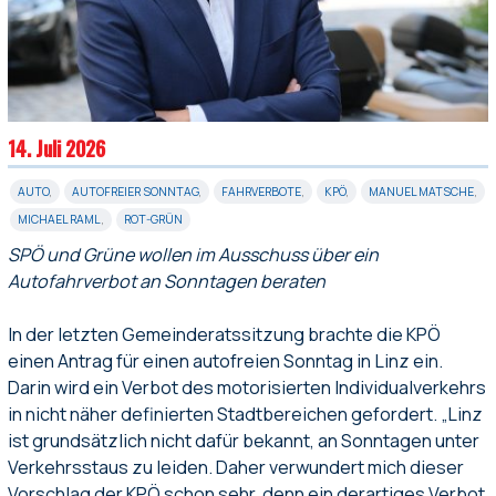
14. Juli 2026
AUTO
,
AUTOFREIER SONNTAG
,
FAHRVERBOTE
,
KPÖ
,
MANUEL MATSCHE
,
MICHAEL RAML
,
ROT-GRÜN
SPÖ und Grüne wollen im Ausschuss über ein
Autofahrverbot an Sonntagen beraten
In der letzten Gemeinderatssitzung brachte die KPÖ
einen Antrag für einen autofreien Sonntag in Linz ein.
Darin wird ein Verbot des motorisierten Individualverkehrs
in nicht näher definierten Stadtbereichen gefordert. „Linz
ist grundsätzlich nicht dafür bekannt, an Sonntagen unter
Verkehrsstaus zu leiden. Daher verwundert mich dieser
Vorschlag der KPÖ schon sehr, denn ein derartiges Verbot