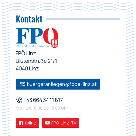
Kontakt
FPÖ Linz
Blütenstraße 21/1
4040 Linz
buergeranliegen@fpoe-linz.at
+43 664 34 11 817
Mo – Do 10:00 bis 13:00 Uhr
fplinz
FPÖ-Linz-TV