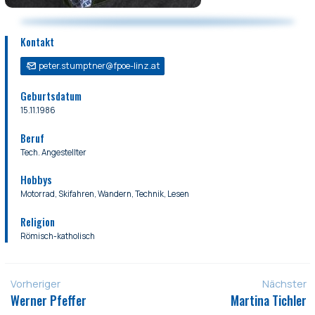
Kontakt
peter.stumptner@fpoe-linz.at
Geburtsdatum
15.11.1986
Beruf
Tech. Angestellter
Hobbys
Motorrad, Skifahren, Wandern, Technik, Lesen
Religion
Römisch-katholisch
Vorheriger
Nächster
Werner Pfeffer
Martina Tichler