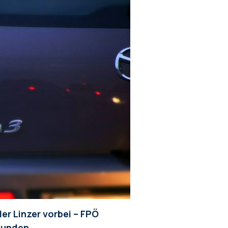
er Linzer vorbei – FPÖ
tunden
,