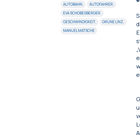
AUTOBAHN
,
AUTOFAHRER
,
EVA SCHOBESBERGER
,
S
GESCHWINDIGKEIT
,
GRÜNE LINZ
,
d
MANUEL MATSCHE
E
s
„
e
w
e
G
u
v
L
A