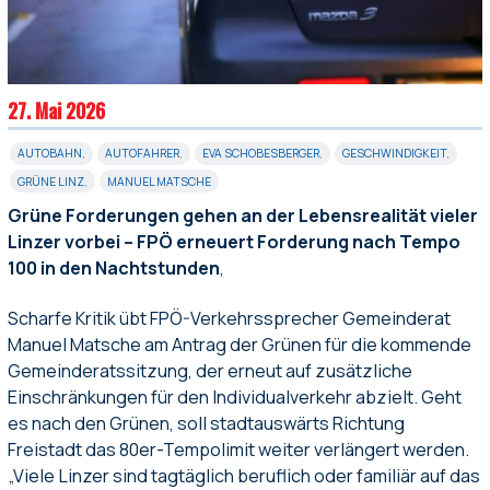
27. Mai 2026
AUTOBAHN
,
AUTOFAHRER
,
EVA SCHOBESBERGER
,
GESCHWINDIGKEIT
,
GRÜNE LINZ
,
MANUEL MATSCHE
Grüne Forderungen gehen an der Lebensrealität vieler
Linzer vorbei – FPÖ erneuert Forderung nach Tempo
100 in den Nachtstunden
,
Scharfe Kritik übt FPÖ-Verkehrssprecher Gemeinderat
Manuel Matsche am Antrag der Grünen für die kommende
Gemeinderatssitzung, der erneut auf zusätzliche
Einschränkungen für den Individualverkehr abzielt. Geht
es nach den Grünen, soll stadtauswärts Richtung
Freistadt das 80er-Tempolimit weiter verlängert werden.
„Viele Linzer sind tagtäglich beruflich oder familiär auf das