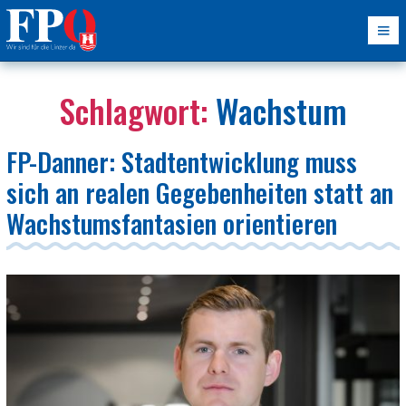
Schlagwort:
Wachstum
FP-Danner: Stadtentwicklung muss
sich an realen Gegebenheiten statt an
Wachstumsfantasien orientieren