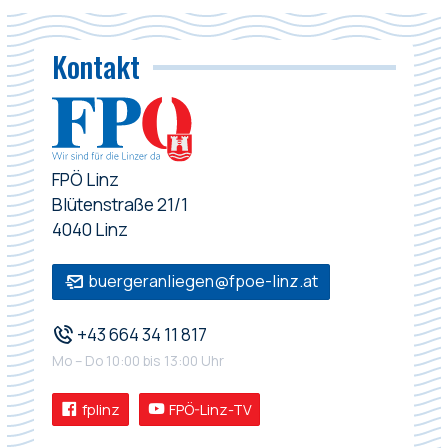
Kontakt
FPÖ Linz
Blütenstraße 21/1
4040 Linz
buergeranliegen@fpoe-linz.at
+43 664 34 11 817
Mo – Do 10:00 bis 13:00 Uhr
fplinz
FPÖ-Linz-TV