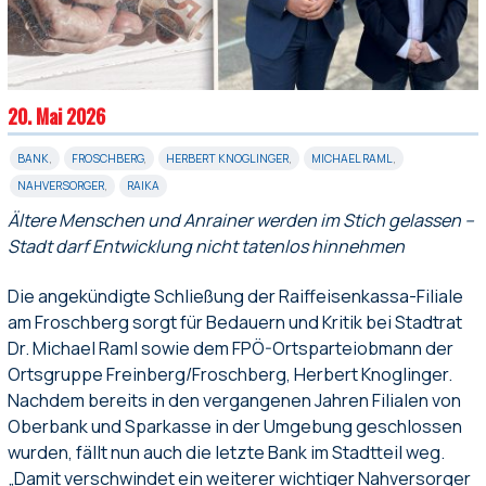
20. Mai 2026
BANK
,
FROSCHBERG
,
HERBERT KNOGLINGER
,
MICHAEL RAML
,
NAHVERSORGER
,
RAIKA
Ältere Menschen und Anrainer werden im Stich gelassen –
Stadt darf Entwicklung nicht tatenlos hinnehmen
Die angekündigte Schließung der Raiffeisenkassa-Filiale
am Froschberg sorgt für Bedauern und Kritik bei Stadtrat
Dr. Michael Raml sowie dem FPÖ-Ortsparteiobmann der
Ortsgruppe Freinberg/Froschberg, Herbert Knoglinger.
Nachdem bereits in den vergangenen Jahren Filialen von
Oberbank und Sparkasse in der Umgebung geschlossen
wurden, fällt nun auch die letzte Bank im Stadtteil weg.
„Damit verschwindet ein weiterer wichtiger Nahversorger