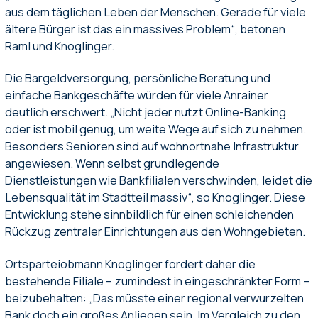
aus dem täglichen Leben der Menschen. Gerade für viele
ältere Bürger ist das ein massives Problem“, betonen
Raml und Knoglinger.
Die Bargeldversorgung, persönliche Beratung und
einfache Bankgeschäfte würden für viele Anrainer
deutlich erschwert. „Nicht jeder nutzt Online-Banking
oder ist mobil genug, um weite Wege auf sich zu nehmen.
Besonders Senioren sind auf wohnortnahe Infrastruktur
angewiesen. Wenn selbst grundlegende
Dienstleistungen wie Bankfilialen verschwinden, leidet die
Lebensqualität im Stadtteil massiv“, so Knoglinger. Diese
Entwicklung stehe sinnbildlich für einen schleichenden
Rückzug zentraler Einrichtungen aus den Wohngebieten.
Ortsparteiobmann Knoglinger fordert daher die
bestehende Filiale – zumindest in eingeschränkter Form –
beizubehalten: „Das müsste einer regional verwurzelten
Bank doch ein großes Anliegen sein. Im Vergleich zu den