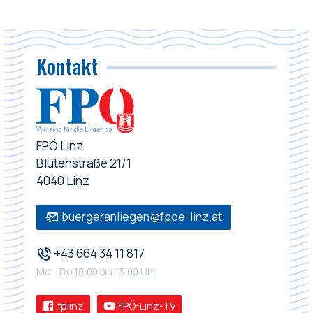
Kontakt
FPÖ Linz
Blütenstraße 21/1
4040 Linz
buergeranliegen@fpoe-linz.at
+43 664 34 11 817
Mo – Do 10:00 bis 13:00 Uhr
fplinz
FPÖ-Linz-TV