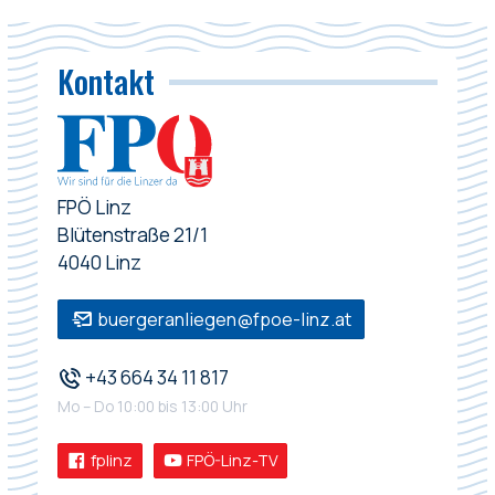
Kontakt
FPÖ Linz
Blütenstraße 21/1
4040 Linz
buergeranliegen@fpoe-linz.at
+43 664 34 11 817
Mo – Do 10:00 bis 13:00 Uhr
fplinz
FPÖ-Linz-TV