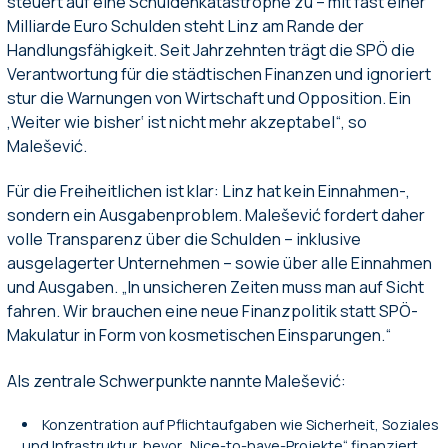
steuert auf eine Schuldenkatastrophe zu – mit fast einer
Milliarde Euro Schulden steht Linz am Rande der
Handlungsfähigkeit. Seit Jahrzehnten trägt die SPÖ die
Verantwortung für die städtischen Finanzen und ignoriert
stur die Warnungen von Wirtschaft und Opposition. Ein
‚Weiter wie bisher‘ ist nicht mehr akzeptabel“, so
Malešević.
Für die Freiheitlichen ist klar: Linz hat kein Einnahmen-,
sondern ein Ausgabenproblem. Malešević fordert daher
volle Transparenz über die Schulden – inklusive
ausgelagerter Unternehmen – sowie über alle Einnahmen
und Ausgaben. „In unsicheren Zeiten muss man auf Sicht
fahren. Wir brauchen eine neue Finanzpolitik statt SPÖ-
Makulatur in Form von kosmetischen Einsparungen.“
Als zentrale Schwerpunkte nannte Malešević:
Konzentration auf Pflichtaufgaben wie Sicherheit, Soziales
und Infrastruktur, bevor „Nice-to-have-Projekte“ finanziert