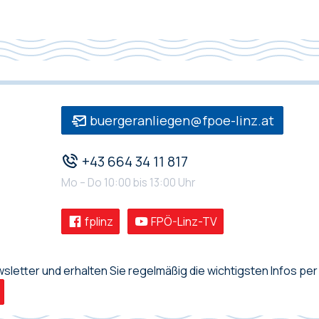
buergeranliegen@fpoe-linz.at
+43 664 34 11 817
Mo – Do 10:00 bis 13:00 Uhr
fplinz
FPÖ-Linz-TV
letter und erhalten Sie regelmäßig die wichtigsten Infos per 