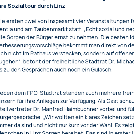
hre Sozialtour durch Linz
ie ersten zwei von insgesamt vier Veranstaltungen 
entia und am Taubenmarkt statt. „Echt sozial und ned
lle Sorgen der Bürger ernst zu nehmen. Die besten 
erbesserungsvorschläge bekommt man direkt von den 
ich nicht im Rathaus verstecken, sondern auf offene
ugehen“, betont der freiheitliche Stadtrat Dr. Mich
s zu den Gesprächen auch noch ein Gulasch.
eben dem FPÖ-Stadtrat standen auch mehrere freih
inzern für ihre Anliegen zur Verfügung. Als Gast sc
tellvertreter Dr. Manfred Haimbuchner vorbei und fü
ürgergespräche. „Wir wollten ein klares Zeichen set
mmer da sind und nicht nur kurz vor der Wahl. Es zeig
enschen in Linz Sorgen bereitet. Das sind in erster L