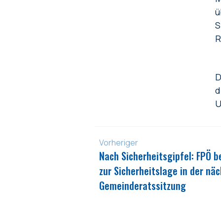
ü
S
R
D
d
U
Vorheriger
Nach Sicherheitsgipfel: FPÖ b
zur Sicherheitslage in der nä
Gemeinderatssitzung