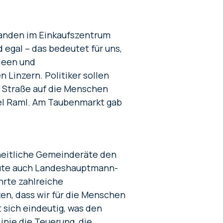
fanden im Einkaufszentrum
 egal – das bedeutet für uns,
Ideen und
Linzern. Politiker sollen
r Straße auf die Menschen
ael Raml. Am Taubenmarkt gab
eitliche Gemeinderäte den
haute auch Landeshauptmann-
hrte zahlreiche
zen, dass wir für die Menschen
t sich eindeutig, was den
inie die Teuerung, die