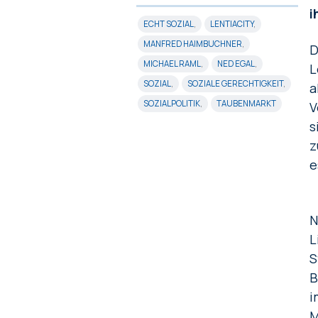
i
ECHT SOZIAL
,
LENTIACITY
,
MANFRED HAIMBUCHNER
,
D
MICHAEL RAML
,
NED EGAL
,
L
SOZIAL
,
SOZIALE GERECHTIGKEIT
,
a
SOZIALPOLITIK
,
TAUBENMARKT
V
s
z
e
N
L
S
B
i
M