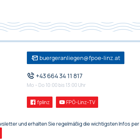
buergeranliegen@fpoe-linz.at
+43 664 34 11 817
Mo – Do 10:00 bis 13:00 Uhr
fplinz
FPÖ-Linz-TV
letter und erhalten Sie regelmäßig die wichtigsten Infos per 