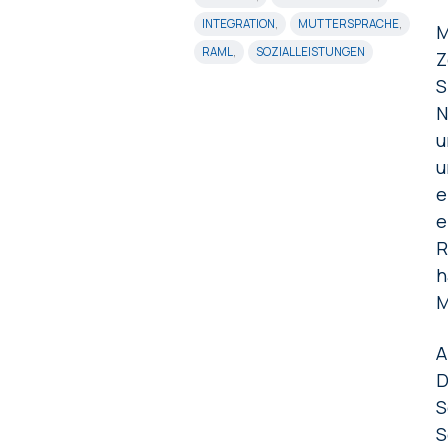
INTEGRATION
,
MUTTERSPRACHE
,
M
RAML
,
SOZIALLEISTUNGEN
Z
S
N
u
u
e
e
R
h
M
A
D
S
S