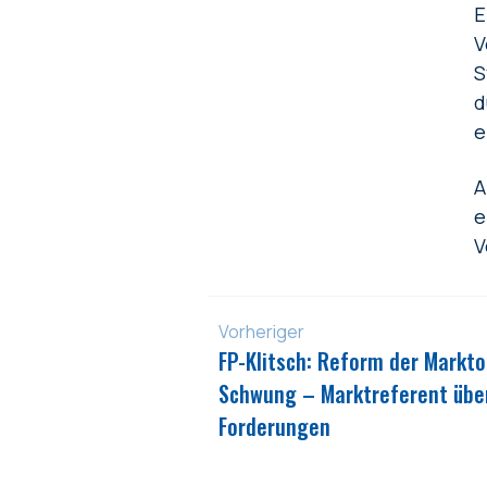
E
V
S
d
e
A
e
V
Vorheriger
FP-Klitsch: Reform der Markt
Schwung – Marktreferent übe
Forderungen