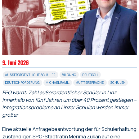
9. Juni 2026
AUSSERORDENTLICHE SCHÜLER
,
BILDUNG
,
DEUTSCH
,
DEUTSCHFÖRDERUNG
,
MICHAEL RAML
,
MUTTERSPRACHE
,
SCHULEN
FPÖ warnt: Zahl außerordentlicher Schüler in Linz
innerhalb von fünf Jahren um über 40 Prozent gestiegen –
Integrationsprobleme an Linzer Schulen werden immer
größer
Eine aktuelle Anfragebeantwortung der für Schulerhaltung
zuständigen SPÖ-Stadträtin Merima Zukan auf eine