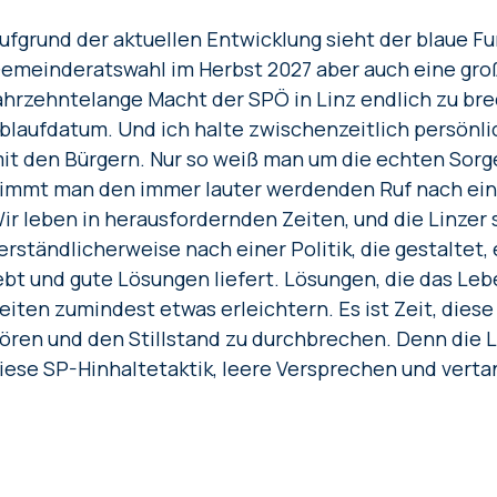
ufgrund der aktuellen Entwicklung sieht der blaue Fu
emeinderatswahl im Herbst 2027 aber auch eine gro
ahrzehntelange Macht der SPÖ in Linz endlich zu brec
blaufdatum. Und ich halte zwischenzeitlich persönl
it den Bürgern. Nur so weiß man um die echten Sorge
immt man den immer lauter werdenden Ruf nach ein
ir leben in herausfordernden Zeiten, und die Linzer
erständlicherweise nach einer Politik, die gestaltet
ebt und gute Lösungen liefert. Lösungen, die das Le
eiten zumindest etwas erleichtern. Es ist Zeit, die
ören und den Stillstand zu durchbrechen. Denn die L
iese SP-Hinhaltetaktik, leere Versprechen und verta