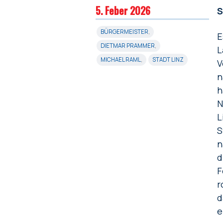
5. Feber 2026
S
BÜRGERMEISTER
,
E
DIETMAR PRAMMER
,
L
MICHAEL RAML
,
STADT LINZ
V
n
h
N
L
S
n
d
F
r
d
e