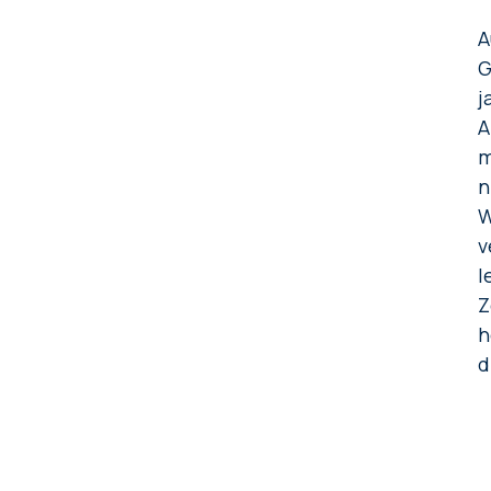
A
G
j
A
m
n
W
v
l
Z
h
d