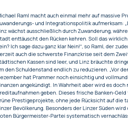
ichael Raml macht auch einmal mehr auf massive Pr
uwanderungs- und Integrationspolitik aufmerksam: „L
inz wächst ausschließlich durch Zuwanderung, währ
tadt enttäuscht den Rücken kehren. Soll das wirklich
ein? Ich sage dazu ganz klar Nein!“, so Raml, der zud
erzeit auch die schwerste Finanzkrise seit dem Zweit
tädtischen Kassen sind leer, und Linz bräuchte dring
m den Schuldenstand endlich zu reduzieren. „Vor d
ezember hat Prammer noch einsichtig und vollmundi
inanzen angekündigt. In Wahrheit aber wird es doch 
reditaufnahmen geben. Dieses frische Banken-Geld fl
rüne Prestigeprojekte, ohne jede Rücksicht auf die 
inzer Bevölkerung. Besonders der Linzer Süden wird
oten Bürgermeister-Partei systematisch vernachläss