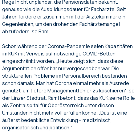
Regel nicht unplanbar, die Pensionsdaten bekannt,
genauso wie die Ausbildungsdauer für Fachärzte. Seit
Jahren fordere er zusammen mit der Ärztekammer ein
Gegenlenken, um den drohenden Fachärztemangel
abzufedern, so Raml.
Schon während der Corona-Pandemie seien Kapazitäten
im KUK mit Verweis auf notwendige COVID-Betten
eingeschränkt worden. „Heute zeigt sich, dass diese
Argumentation offenbar nur vorgeschoben war. Die
strukturellen Probleme im Personalbereich bestanden
schon damals. Man hat Corona einmal mehr als Ausrede
genutzt, um tiefere Managementfehler zu kaschieren“, so
der Linzer Stadtrat. Raml betont, dass das KUK seine Rolle
als Zentralspital für Oberösterreich unter diesen
Umständen nicht mehr voll erfüllen könne. „Das ist eine
äußerst bedenkliche Entwicklung – medizinisch,
organisatorisch und politisch.“