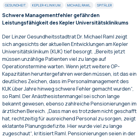
GESUNDHEIT
,
KEPLER-KLINIKUM
,
MICHAEL RAML
,
SPITÄLER
Schwere Managementfehler gefährden
Leistungsfähigkeit des Kepler Universitätsklinikums
Der Linzer Gesundheitsstadtrat Dr. Michael Raml zeigt
sich angesichts der aktuellen Entwicklungen am Kepler
Universitätsklinikum (KUK) tief besorgt. „Bereits jetzt
müssen unzählige Patienten viel zu lange auf
Operationstermine warten. Wenn jetzt weitere OP-
Kapazitäten heruntergefahren werden müssen, ist das ein
deutliches Zeichen, dass im Personalmanagement des
KUK über Jahre hinweg schwere Fehler gemacht wurden“,
so Raml. Der Anästhesistenmangel sei schon lange
bekannt gewesen, ebenso zahlreiche Pensionierungen im
ärztlichen Bereich. „Dass man es trotzdem nicht geschafft
hat, rechtzeitig für ausreichend Personal zu sorgen, zeigt
eklatante Planungsdefizite. Hier wurde viel zu lange
zugeschaut“, kritisiert Raml. Pensionierungen seien in der