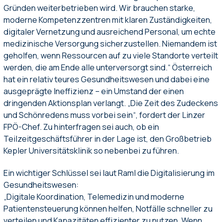
Gründen weiterbetrieben wird. Wir brauchen starke,
moderne Kompetenzzentren mit klaren Zuständigkeiten,
digitaler Vernetzung und ausreichend Personal, um echte
medizinische Versorgung sicherzustellen. Niemandem ist
geholfen, wenn Ressourcen auf zu viele Standorte verteilt
werden, die am Ende alle unterversorgt sind.“ Österreich
hat ein relativ teures Gesundheitswesen und dabei eine
ausgeprägte Ineffizienz – ein Umstand der einen
dringenden Aktionsplan verlangt. „Die Zeit des Zudeckens
und Schönredens muss vorbei sein“, fordert der Linzer
FPÖ-Chef. Zu hinterfragen sei auch, ob ein
Teilzeitgeschäftsführer in der Lage ist, den Großbetrieb
Kepler Universitätsklinik so nebenbei zu führen.
Ein wichtiger Schlüssel sei laut Raml die Digitalisierung im
Gesundheitswesen:
„Digitale Koordination, Telemedizin und moderne
Patientensteuerung können helfen, Notfälle schneller zu
verteilen und Kapazitäten effizienter zu nutzen. Wenn