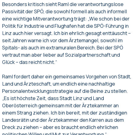
Besonders kritisch sieht Raml die verantwortungslose
Passivität der SPÖ, die sowohl formell als auch informell
eine wichtige Mitverantwortung trägt: „Wie schon bei der
Politik für Industrie und Flughafen hat die SPÖ-Führung in
Linz auch hier versagt. Ich bin ehrlich gesagt enttäuscht –
seit Jahren warne ich vor dem Ärztemangel, sowohl im
Spitals- als auch im extramuralen Bereich. Bei der SPÖ
vertraut man aber lieber auf Sozialpartnerschaft und
Glück – das reicht nicht.“
Raml fordert daher ein gemeinsames Vorgehen von Stadt,
Land und Ärzteschaft, um endlich eine nachhaltige
Personalentwicklungsstrategie auf die Beine zu stellen.
„Es ist höchste Zeit, dass Stadt Linz und Land
Oberösterreich gemeinsam mit der Ärztekammer an
einem Strang ziehen. Ich bin bereit, mit der zuständigen
Landesrätin und der Ärztekammer den Karren aus dem
Dreck zu ziehen – aber es braucht endlich ehrlichen
politischen Willen und Mut zur Verantwortung.“