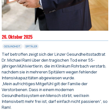
26. Oktober 2025
GESUNDHEIT
,
SPITÄLER
Tief betroffen zeigt sich der Linzer Gesundheitsstadtrat
Dr. Michael Raml über den tragischen Tod einer 55-
jährigen Mühlviertlerin, die im Klinikum Rohrbach verstarb,
nachdem sie in mehreren Spitälern wegen fehlender
Intensivkapazitäten abgewiesen wurde.
„Mein aufrichtiges Mitgefühl gilt der Familie der
Verstorbenen. Dass in einem modernen
Gesundheitssystem ein Mensch stirbt, weil kein
Intensivbett mehr frei ist, darf einfach nicht passieren“, so
Raml.