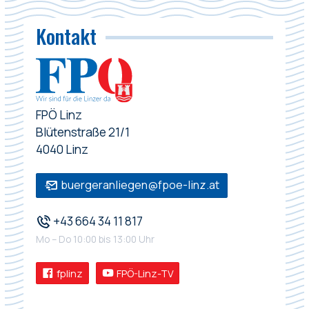
Kontakt
FPÖ Linz
Blütenstraße 21/1
4040 Linz
buergeranliegen@fpoe-linz.at
+43 664 34 11 817
Mo – Do 10:00 bis 13:00 Uhr
fplinz
FPÖ-Linz-TV