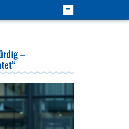
ürdig –
htet“