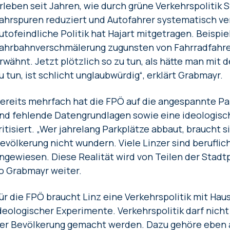
rleben seit Jahren, wie durch grüne Verkehrspolitik 
ahrspuren reduziert und Autofahrer systematisch v
utofeindliche Politik hat Hajart mitgetragen. Beispie
ahrbahnverschmälerung zugunsten von Fahrradfahre
rwähnt. Jetzt plötzlich so zu tun, als hätte man mit
u tun, ist schlicht unglaubwürdig“, erklärt Grabmayr.
ereits mehrfach hat die FPÖ auf die angespannte Pa
nd fehlende Datengrundlagen sowie eine ideologisch
ritisiert. „Wer jahrelang Parkplätze abbaut, braucht s
evölkerung nicht wundern. Viele Linzer sind beruflich
ngewiesen. Diese Realität wird von Teilen der Stadtpo
o Grabmayr weiter.
ür die FPÖ braucht Linz eine Verkehrspolitik mit Hau
deologischer Experimente. Verkehrspolitik darf nich
er Bevölkerung gemacht werden. Dazu gehöre eben a