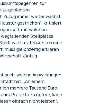
 Auskunftsbegehren zur
e zu geplanten
ch Zuzug immer weiter wächst,
ustür gestrichen“, kritisiert
legen soll, mit welchen
 wegfallenden Stellplätze
tadt wie Linz braucht es eine
t, muss gleichzeitig erklären
Wirtschaft künftig
at auch, welche Auswirkungen
 Stadt hat. „An einem
hrlich mehrere Tausend Euro.
 teure Projekte zu opfern, kann
iesen einfach nicht leisten“,