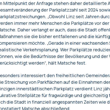
m Mittelpunkt der Anfrage stehen daher detaillierte
esamtveränderung der Parkplatzzahl seit 2024 sowi
arkplatzstreichungen. „Obwohl Linz seit Jahren dur
erden immer mehr Menschen die Parkplätze vor der Ha
atsche. Daher verlangt er auch, dass die Stadt offen
aßnahmen sie die bisher entfallenen und die künftig
ompensieren möchte. „Gerade in einer wachsenden S
ealistische Verkehrsplanung. Wer Parkplätze reduzier
önnen, wie die Bedürfnisse der Bevölkerung und der 
erücksichtigt werden“, hält Matsche fest.
esonders interessiert den freiheitlichen Gemeinder
ie Streichung von Parkflächen auf die Einnahmen der
inzigen innerstädtischen Parkplatz verdient Linz jä
ukrative Stellplätze für fragwürdige und gleichzeitig
ich die Stadt in finanziell angespannten Zeiten wie d
onstatiert Matsche abschließend.