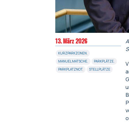
13. März 2026
A
S
KURZPARKZONEN
,
MANUEL MATSCHE
,
PARKPLÄTZE
,
V
PARKPLATZNOT
,
STELLPLÄTZE
a
G
u
B
P
v
o