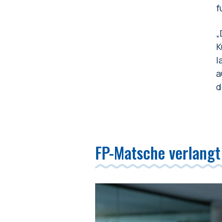
f
„
K
l
a
d
FP-Matsche verlangt 