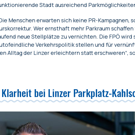
unktionierende Stadt ausreichend Parkmöglichkeite
Die Menschen erwarten sich keine PR-Kampagnen, so
urskorrektur. Wer ernsthaft mehr Parkraum schaffen 
aufend neue Stellplätze zu vernichten. Die FPÖ wird 
utofeindliche Verkehrspolitik stellen und für vernün
en Alltag der Linzer erleichtern statt erschweren“, 
Klarheit bei Linzer Parkplatz-Kahls