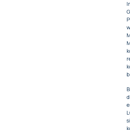
I
G
P
w
M
M
k
r
k
b
B
d
e
L
s
k