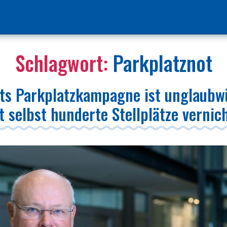
Schlagwort:
Parkplatznot
ts Parkplatzkampagne ist unglaubw
 selbst hunderte Stellplätze vernic