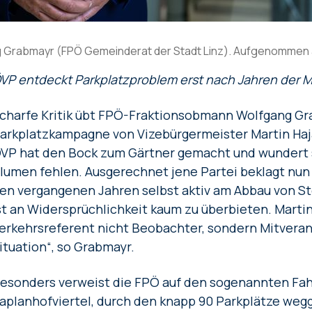
ng Grabmayr (FPÖ Gemeinderat der Stadt Linz). Aufgenommen a
VP entdeckt Parkplatzproblem erst nach Jahren der 
charfe Kritik übt FPÖ-Fraktionsobmann Wolfgang Gr
arkplatzkampagne von Vizebürgermeister Martin Haja
VP hat den Bock zum Gärtner gemacht und wundert s
lumen fehlen. Ausgerechnet jene Partei beklagt nun 
en vergangenen Jahren selbst aktiv am Abbau von Ste
st an Widersprüchlichkeit kaum zu überbieten. Martin 
erkehrsreferent nicht Beobachter, sondern Mitverant
ituation“, so Grabmayr.
esonders verweist die FPÖ auf den sogenannten Fa
aplanhofviertel, durch den knapp 90 Parkplätze wegge