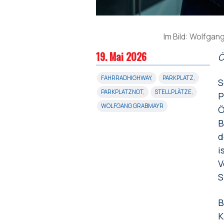
Im Bild: Wolfga
19. Mai 2026
Ö
FAHRRADHIGHWAY
,
PARKPLATZ
,
S
PARKPLATZNOT
,
STELLPLÄTZE
,
P
WOLFGANG GRABMAYR
Ö
B
d
i
V
S
B
K