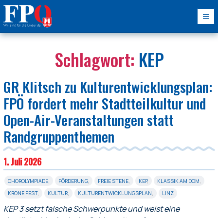
Schlagwort:
KEP
GR Klitsch zu Kulturentwicklungsplan:
FPÖ fordert mehr Stadtteilkultur und
Open-Air-Veranstaltungen statt
Randgruppenthemen
1. Juli 2026
CHOROLYMPIADE
,
FÖRDERUNG
,
FREIE STENE
,
KEP
,
KLASSIK AM DOM
,
KRONE FEST
,
KULTUR
,
KULTURENTWICKLUNGSPLAN
,
LINZ
KEP 3 setzt falsche Schwerpunkte und weist eine