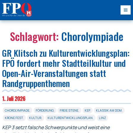
Schlagwort:
Chorolympiade
GR Klitsch zu Kulturentwicklungsplan:
FPÖ fordert mehr Stadtteilkultur und
Open-Air-Veranstaltungen statt
Randgruppenthemen
1. Juli 2026
CHOROLYMPIADE
,
FÖRDERUNG
,
FREIE STENE
,
KEP
,
KLASSIK AM DOM
,
KRONE FEST
,
KULTUR
,
KULTURENTWICKLUNGSPLAN
,
LINZ
KEP 3 setzt falsche Schwerpunkte und weist eine