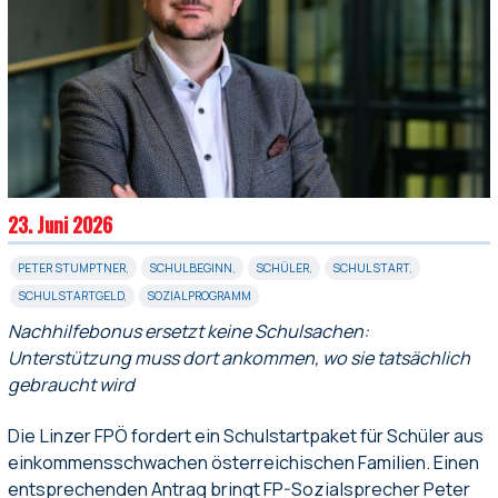
23. Juni 2026
PETER STUMPTNER
,
SCHULBEGINN
,
SCHÜLER
,
SCHULSTART
,
SCHULSTARTGELD
,
SOZIALPROGRAMM
Nachhilfebonus ersetzt keine Schulsachen:
Unterstützung muss dort ankommen, wo sie tatsächlich
gebraucht wird
Die Linzer FPÖ fordert ein Schulstartpaket für Schüler aus
einkommensschwachen österreichischen Familien. Einen
entsprechenden Antrag bringt FP-Sozialsprecher Peter