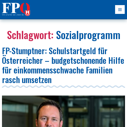
Schlagwort:
Sozialprogramm
FP-Stumptner: Schulstartgeld für
Österreicher – budgetschonende Hilfe
für einkommensschwache Familien
rasch umsetzen