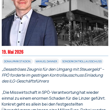
19. Mai 2026
DONAUPARKSTADION
,
MANUEL DANNER
,
SONDERKONTROLLAUSSCHUSS
„Desaströses Zeugnis für den Umgang mit Steuergeld“ –
FPÖ forderte im gestrigen Kontrollausschuss Einladung
des ILG-Geschäftsführers
„Die Misswirtschaft in SPÖ-Verantwortung hat wieder
einmal zu einem enormen Schaden für die Linzer geführt.
Konkret geht es allein bei den festgestellten
Überzahlungen um knapp eine Million Euro. Dabei wurden