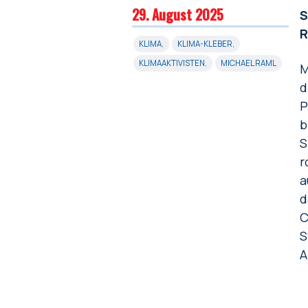
29. August 2025
S
R
KLIMA
,
KLIMA-KLEBER
,
KLIMAAKTIVISTEN
,
MICHAEL RAML
M
d
P
b
S
r
a
d
C
S
A