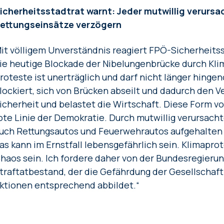
icherheitsstadtrat warnt: Jeder mutwillig verurs
ettungseinsätze verzögern
it völligem Unverständnis reagiert FPÖ-Sicherheitss
ie heutige Blockade der Nibelungenbrücke durch Klim
roteste ist unerträglich und darf nicht länger hin
lockiert, sich von Brücken abseilt und dadurch den V
icherheit und belastet die Wirtschaft. Diese Form v
ote Linie der Demokratie. Durch mutwillig verursach
uch Rettungsautos und Feuerwehrautos aufgehalten u
as kann im Ernstfall lebensgefährlich sein. Klimaprot
haos sein. Ich fordere daher von der Bundesregieru
traftatbestand, der die Gefährdung der Gesellschaft
ktionen entsprechend abbildet.“