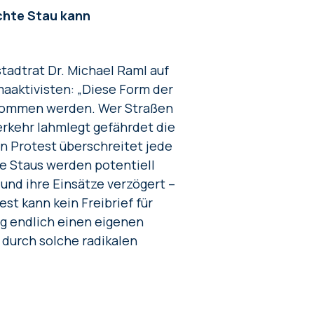
achte Stau kann
tadtrat Dr. Michael Raml auf
aaktivisten: „Diese Form der
genommen werden. Wer Straßen
erkehr lahmlegt gefährdet die
on Protest überschreitet jede
te Staus werden potentiell
nd ihre Einsätze verzögert –
est kann kein Freibrief für
ng endlich einen eigenen
 durch solche radikalen