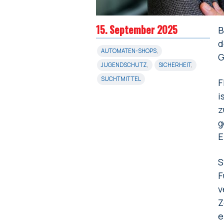
15. September 2025
B
d
AUTOMATEN-SHOPS
,
G
JUGENDSCHUTZ
,
SICHERHEIT
,
SUCHTMITTEL
F
i
z
g
E
S
F
v
Z
e