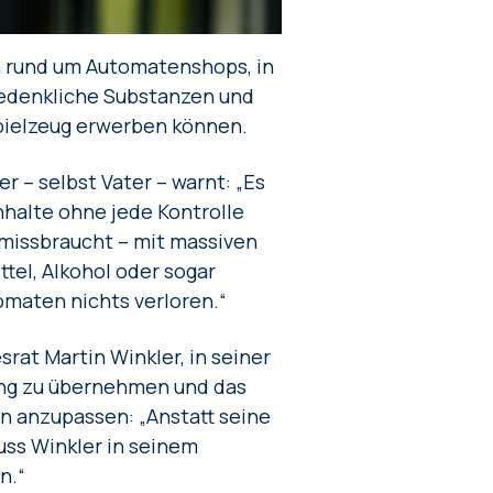
en rund um Automatenshops, in
bedenkliche Substanzen und
pielzeug erwerben können.
– selbst Vater – warnt: „Es
Inhalte ohne jede Kontrolle
 missbraucht – mit massiven
tel, Alkohol oder sogar
omaten nichts verloren.“
at Martin Winkler, in seiner
ung zu übernehmen und das
n anzupassen: „Anstatt seine
ss Winkler in seinem
n.“