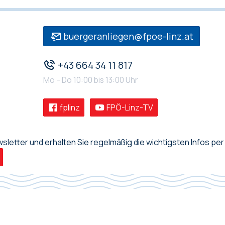
buergeranliegen@fpoe-linz.at
+43 664 34 11 817
Mo – Do 10:00 bis 13:00 Uhr
fplinz
FPÖ-Linz-TV
letter und erhalten Sie regelmäßig die wichtigsten Infos per 