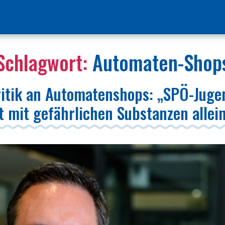
Schlagwort:
Automaten-Shop
itik an Automatenshops: „SPÖ-Juge
t mit gefährlichen Substanzen allei