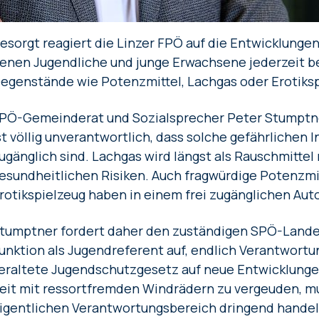
esorgt reagiert die Linzer FPÖ auf die Entwicklung
enen Jugendliche und junge Erwachsene jederzeit 
egenstände wie Potenzmittel, Lachgas oder Erotiks
PÖ-Gemeinderat und Sozialsprecher Peter Stumptner 
st völlig unverantwortlich, dass solche gefährlichen 
ugänglich sind. Lachgas wird längst als Rauschmittel
esundheitlichen Risiken. Auch fragwürdige Potenzmit
rotikspielzeug haben in einem frei zugänglichen Aut
tumptner fordert daher den zuständigen SPÖ-Landesr
unktion als Jugendreferent auf, endlich Verantwort
eraltete Jugendschutzgesetz auf neue Entwicklunge
eit mit ressortfremden Windrädern zu vergeuden, mu
igentlichen Verantwortungsbereich dringend handel