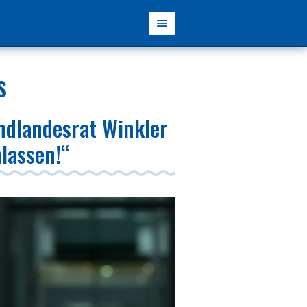
s
ndlandesrat Winkler
nlassen!“