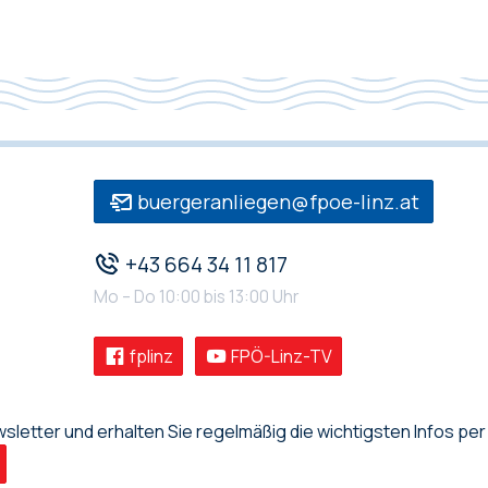
buergeranliegen@fpoe-linz.at
+43 664 34 11 817
Mo – Do 10:00 bis 13:00 Uhr
fplinz
FPÖ-Linz-TV
letter und erhalten Sie regelmäßig die wichtigsten Infos per 