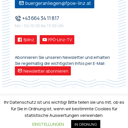
buergeranliegen@fpoe-linz.at
+43 664 34 11 817
Mo – Do 10:00 bis 13:00 Uhr
fplinz
FPÖ-Linz-TV
Abonnieren Sie unseren Newsletter und erhalten
Sie regelmäßig die wichtigsten Infos per E-Mail:
Newsletter abonnieren
Ihr Datenschutz ist uns wichtig! Bitte teilen sie uns mit, ob es
für Sie in Ordnung ist, wenn wir bestimmte Cookies für
statistische Auswertungen verwenden.
IMPRESSUM
•
DATENSCHUTZ
EINSTELLUNGEN
IN ORDNUNG