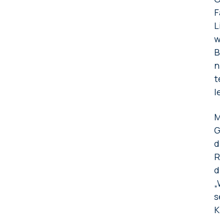
F
L
w
B
n
t
l
M
G
d
R
d
„
s
K