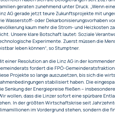
amilien geraten zunehmend unter Druck. „Wenn eine
inz AG gerade jetzt teure Zukunftsprojekte mit unge
ie Wasserstoff- oder Dekarbonisierungsvorhaben vor
evölkerung kaum mehr die Strom- und Heizkosten za
icht. Unsere klare Botschaft lautet: Soziale Verantw
echnologische Experimente. Zuerst müssen die Mens
eistbar leben können“, so Stumptner.
it einer Resolution an die Linz AG in der kommenden
emeinderats fordert die FPÖ-Gemeinderatsfraktion da
iese Projekte so lange auszusetzen, bis sich die wirt
ahmenbedingungen stabilisiert haben. Die eingespart
ie Senkung der Energiepreise fließen – insbesonder
Wir wollen, dass die Linzer sofort eine spürbare Ent
ehen. In der größten Wirtschaftskrise seit Jahrzehnt
limamillionen im Vordergrund stehen, sondern die fi