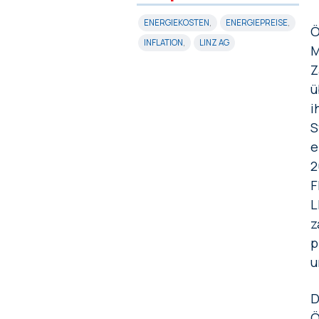
ENERGIEKOSTEN
,
ENERGIEPREISE
,
Ö
INFLATION
,
LINZ AG
M
Z
ü
i
S
e
2
F
L
z
p
u
D
Ö