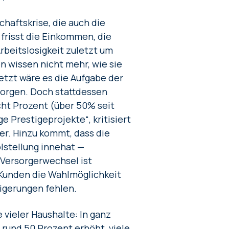
chaftskrise, die auch die
n frisst die Einkommen, die
Arbeitslosigkeit zuletzt um
 wissen nicht mehr, wie sie
etzt wäre es die Aufgabe der
sorgen. Doch stattdessen
cht Prozent (über 50% seit
ge Prestigeprojekte“, kritisiert
r. Hinzu kommt, dass die
lstellung innehat —
 Versorgerwechsel ist
 Kunden die Wahlmöglichkeit
igerungen fehlen.
 vieler Haushalte: In ganz
 rund 50 Prozent erhöht, viele