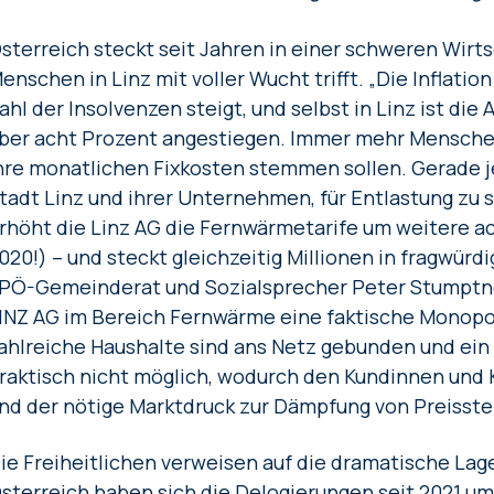
sterreich steckt seit Jahren in einer schweren Wirts
enschen in Linz mit voller Wucht trifft. „Die Inflatio
ahl der Insolvenzen steigt, und selbst in Linz ist die 
ber acht Prozent angestiegen. Immer mehr Menschen
hre monatlichen Fixkosten stemmen sollen. Gerade j
tadt Linz und ihrer Unternehmen, für Entlastung zu 
rhöht die Linz AG die Fernwärmetarife um weitere a
020!) – und steckt gleichzeitig Millionen in fragwürdi
PÖ-Gemeinderat und Sozialsprecher Peter Stumptne
INZ AG im Bereich Fernwärme eine faktische Monopo
ahlreiche Haushalte sind ans Netz gebunden und ein
raktisch nicht möglich, wodurch den Kundinnen und
nd der nötige Marktdruck zur Dämpfung von Preisste
ie Freiheitlichen verweisen auf die dramatische Lage
sterreich haben sich die Delogierungen seit 2021 um