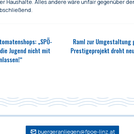
er Haushalte. Alles andere wäre unfair gegenüber de
bschließend.
utomatenshops: „SPÖ-
Raml zur Umgestaltung 
die Jugend nicht mit
Prestigeprojekt droht neu
nlassen!“
buergeranliegen@fpoe-linz.at