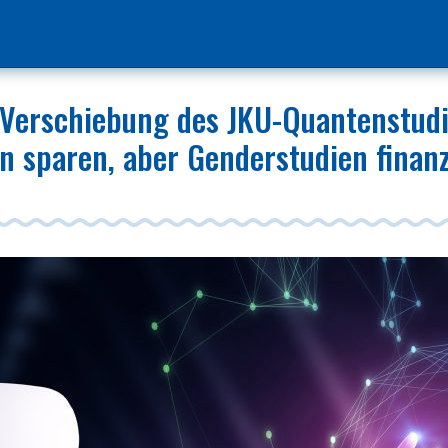
 Verschiebung des JKU-Quantenstudi
n sparen, aber Genderstudien finanz