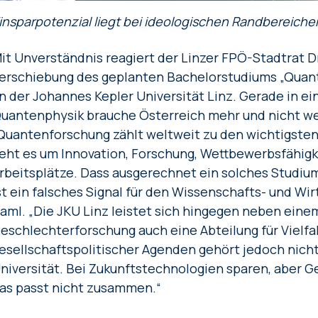
insparpotenzial liegt bei ideologischen Randbereiche
it Unverständnis reagiert der Linzer FPÖ-Stadtrat Dr
erschiebung des geplanten Bachelorstudiums „Quan
n der Johannes Kepler Universität Linz. Gerade in e
uantenphysik brauche Österreich mehr und nicht w
Quantenforschung zählt weltweit zu den wichtigsten
eht es um Innovation, Forschung, Wettbewerbsfähigke
rbeitsplätze. Dass ausgerechnet ein solches Studi
st ein falsches Signal für den Wissenschafts- und Wir
aml. „Die JKU Linz leistet sich hingegen neben einem
eschlechterforschung auch eine Abteilung für Vielfal
esellschaftspolitischer Agenden gehört jedoch nich
niversität. Bei Zukunftstechnologien sparen, aber G
as passt nicht zusammen.“