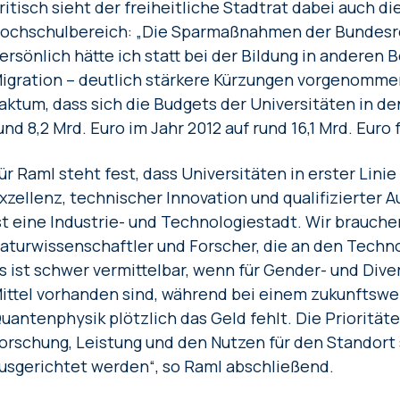
ritisch sieht der freiheitliche Stadtrat dabei auch d
ochschulbereich: „Die Sparmaßnahmen der Bundesre
ersönlich hätte ich statt bei der Bildung in anderen 
igration – deutlich stärkere Kürzungen vorgenommen
aktum, dass sich die Budgets der Universitäten in d
und 8,2 Mrd. Euro im Jahr 2012 auf rund 16,1 Mrd. Euro
ür Raml steht fest, dass Universitäten in erster Lini
xzellenz, technischer Innovation und qualifizierter 
st eine Industrie- und Technologiestadt. Wir brauch
aturwissenschaftler und Forscher, die an den Techn
s ist schwer vermittelbar, wenn für Gender- und Div
ittel vorhanden sind, während bei einem zukunftsw
uantenphysik plötzlich das Geld fehlt. Die Priorität
orschung, Leistung und den Nutzen für den Standort s
usgerichtet werden“, so Raml abschließend.