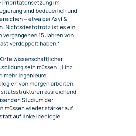
ie Prioritätensetzung im
gierung sind bedauerlich und
Bereichen – etwa bei Asyl &
. Nichtsdestotrotz ist es ein
en vergangenen 15 Jahren von
 fast verdoppelt haben.“
e Orte wissenschaftlicher
Ausbildung sein müssen. „Linz
en mehr Ingenieure,
ologien von morgen arbeiten.
ersitätsstrukturen ausreichend
eisenden Studium der
en müssen wieder stärker auf
tatt auf linke Ideologie