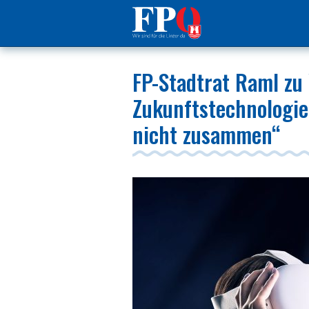
FP-Stadtrat Raml zu
Zukunftstechnologie
nicht zusammen“