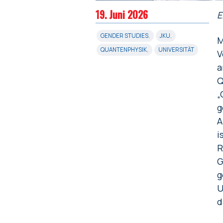
19. Juni 2026
E
GENDER STUDIES
,
JKU
,
M
QUANTENPHYSIK
,
UNIVERSITÄT
V
a
Q
„
g
A
i
R
G
g
U
d