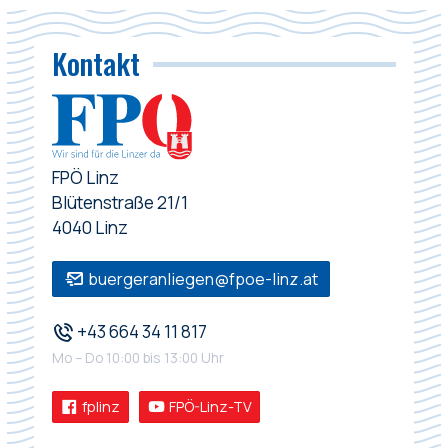
Kontakt
FPÖ Linz
Blütenstraße 21/1
4040 Linz
buergeranliegen@fpoe-linz.at
+43 664 34 11 817
Mo – Do 10:00 bis 13:00 Uhr
fplinz
FPÖ-Linz-TV