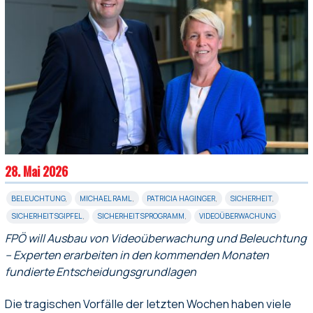
28. Mai 2026
BELEUCHTUNG
,
MICHAEL RAML
,
PATRICIA HAGINGER
,
SICHERHEIT
,
SICHERHEITSGIPFEL
,
SICHERHEITSPROGRAMM
,
VIDEOÜBERWACHUNG
FPÖ will Ausbau von Videoüberwachung und Beleuchtung
– Experten erarbeiten in den kommenden Monaten
fundierte Entscheidungsgrundlagen
Die tragischen Vorfälle der letzten Wochen haben viele