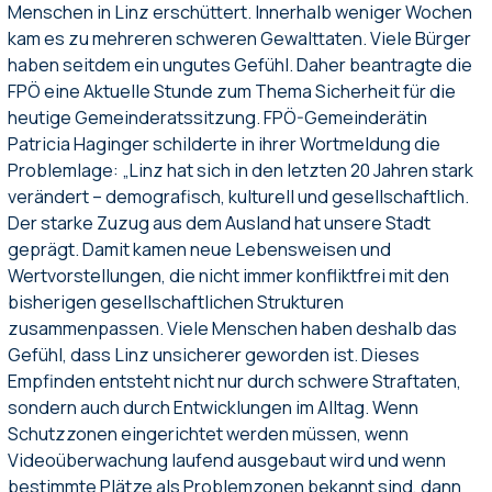
Menschen in Linz erschüttert. Innerhalb weniger Wochen
kam es zu mehreren schweren Gewalttaten. Viele Bürger
haben seitdem ein ungutes Gefühl. Daher beantragte die
FPÖ eine Aktuelle Stunde zum Thema Sicherheit für die
heutige Gemeinderatssitzung. FPÖ-Gemeinderätin
Patricia Haginger schilderte in ihrer Wortmeldung die
Problemlage: „Linz hat sich in den letzten 20 Jahren stark
verändert – demografisch, kulturell und gesellschaftlich.
Der starke Zuzug aus dem Ausland hat unsere Stadt
geprägt. Damit kamen neue Lebensweisen und
Wertvorstellungen, die nicht immer konfliktfrei mit den
bisherigen gesellschaftlichen Strukturen
zusammenpassen. Viele Menschen haben deshalb das
Gefühl, dass Linz unsicherer geworden ist. Dieses
Empfinden entsteht nicht nur durch schwere Straftaten,
sondern auch durch Entwicklungen im Alltag. Wenn
Schutzzonen eingerichtet werden müssen, wenn
Videoüberwachung laufend ausgebaut wird und wenn
bestimmte Plätze als Problemzonen bekannt sind, dann