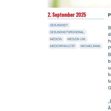
2. September 2025
P
GESUNDHEIT
,
B
GESUNDHEITSPERSONAL
,
d
MEDIZIN
,
MEDIZIN-UNI
,
h
MEDIZINFAKULTÄT
,
MICHAEL RAML
P
B
b
u
M
M
G
„
Ä