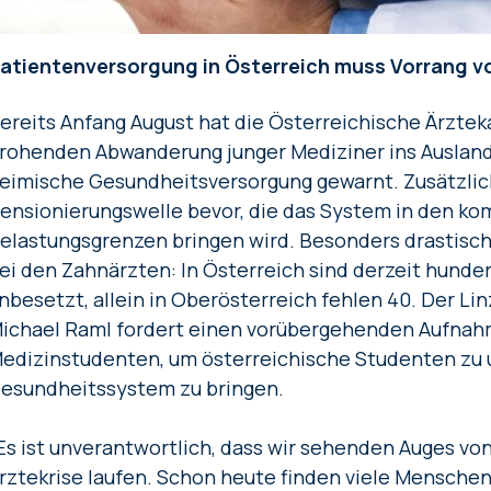
atientenversorgung in Österreich muss Vorrang vo
ereits Anfang August hat die Österreichische Ärztek
rohenden Abwanderung junger Mediziner ins Ausland 
eimische Gesundheitsversorgung gewarnt. Zusätzlic
ensionierungswelle bevor, die das System in den k
elastungsgrenzen bringen wird. Besonders drastisch
ei den Zahnärzten: In Österreich sind derzeit hunde
nbesetzt, allein in Oberösterreich fehlen 40. Der Li
ichael Raml fordert einen vorübergehenden Aufnah
edizinstudenten, um österreichische Studenten zu 
esundheitssystem zu bringen.
Es ist unverantwortlich, dass wir sehenden Auges vo
rztekrise laufen. Schon heute finden viele Mensche