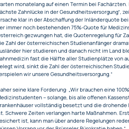
arten monatelang auf einen Termin bei Fachärzten. N
ächste Zahnlücke in der Gesundheitsversorgung“, zeig
rsache klar in der Abschaffung der Inländerquote b
er immer noch bestehenden 75%-Quote für Medizinst
sterreich gezwungen hat, die Quotenregelung für Za
ie Zahl der österreichischen Studienanfänger dramat
usländer hier studieren und danach nicht im Land bl
ahnmedizin fast die Hälfte aller Studienplätze von 
elegt wird, sinkt die Zahl der österreichischen Stud
erspielen wir unsere Gesundheitsversorgung.“
aher seine klare Forderung: „Wir brauchen eine 100%
edizinstudenten – solange, bis alle offenen Kassens
rankenhäuser vollständig besetzt und die drohende
st. Schwere Zeiten verlangen harte Maßnahmen. Ers
esichert ist, kann man über andere Regelungen rede
üssen Vorrang vor der Brüsseler Bürokratie haben.“