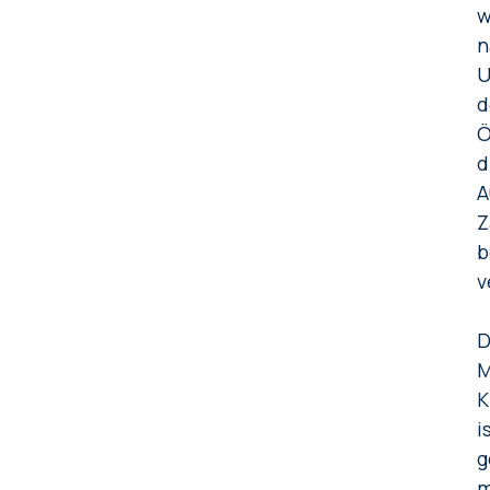
w
n
U
d
Ö
d
A
Z
b
v
D
M
K
i
g
m