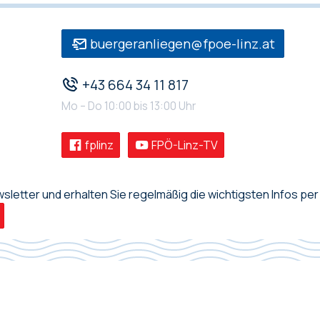
buergeranliegen@fpoe-linz.at
+43 664 34 11 817
Mo – Do 10:00 bis 13:00 Uhr
fplinz
FPÖ-Linz-TV
letter und erhalten Sie regelmäßig die wichtigsten Infos per 