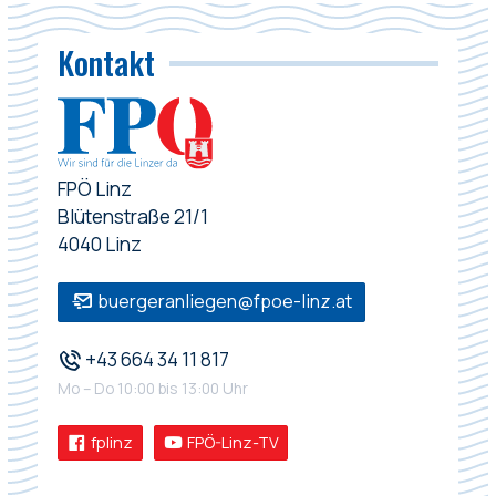
Kontakt
FPÖ Linz
Blütenstraße 21/1
4040 Linz
buergeranliegen@fpoe-linz.at
+43 664 34 11 817
Mo – Do 10:00 bis 13:00 Uhr
fplinz
FPÖ-Linz-TV