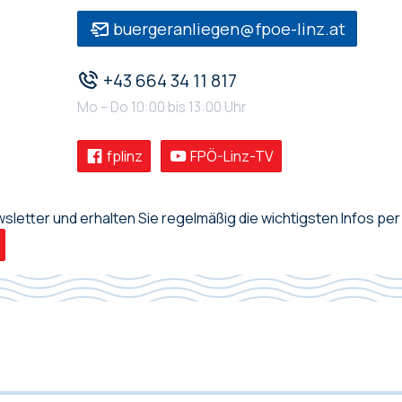
buergeranliegen@fpoe-linz.at
+43 664 34 11 817
Mo – Do 10:00 bis 13:00 Uhr
fplinz
FPÖ-Linz-TV
letter und erhalten Sie regelmäßig die wichtigsten Infos per 