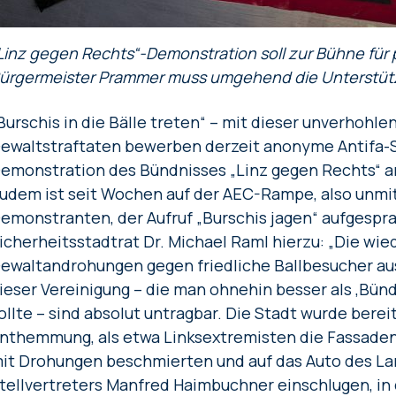
Linz gegen Rechts“-Demonstration soll zur Bühne für 
ürgermeister Prammer muss umgehend die Unterstüt
Burschis in die Bälle treten“ – mit dieser unverhohl
ewaltstraftaten bewerben derzeit anonyme Antifa-Suj
emonstration des Bündnisses „Linz gegen Rechts“ a
udem ist seit Wochen auf der AEC-Rampe, also unmit
emonstranten, der Aufruf „Burschis jagen“ aufgespra
icherheitsstadtrat Dr. Michael Raml hierzu: „Die wi
ewaltandrohungen gegen friedliche Ballbesucher au
ieser Vereinigung – die man ohnehin besser als ‚Bün
ollte – sind absolut untragbar. Die Stadt wurde bere
nthemmung, als etwa Linksextremisten die Fassade
it Drohungen beschmierten und auf das Auto des 
tellvertreters Manfred Haimbuchner einschlugen, in