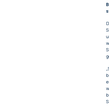
B
s
D
S
u
w
S
g
„
b
e
w
b
S