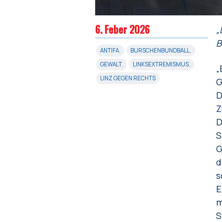
6. Feber 2026
„
B
ANTIFA
,
BURSCHENBUNDBALL
,
GEWALT
,
LINKSEXTREMISMUS
,
„
LINZ GEGEN RECHTS
G
D
Z
D
S
G
d
s
E
m
S