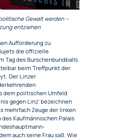
politische Gewalt werden –
zung entziehen
enen Aufforderung zu
ets die offizielle
m Tag des Burschenbundballs.
telbar beim Treffpunkt der
yt. Der Linzer
ederkehrenden
s dem politischen Umfeld
dnis gegen Linz‘ bezeichnen
its mehrfach Zeuge der linken
n des Kaufmännischen Palais
Landeshauptmann-
 dem auch seine Frau saß. Wie