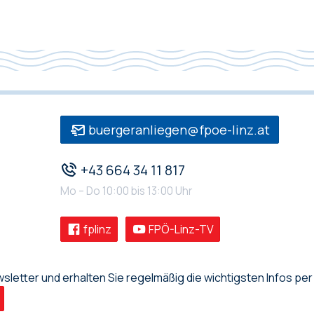
buergeranliegen@fpoe-linz.at
+43 664 34 11 817
Mo – Do 10:00 bis 13:00 Uhr
fplinz
FPÖ-Linz-TV
letter und erhalten Sie regelmäßig die wichtigsten Infos per 