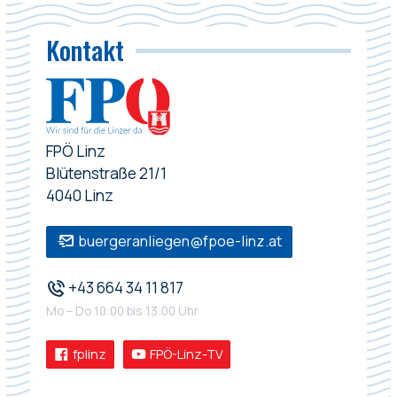
Kontakt
FPÖ Linz
Blütenstraße 21/1
4040 Linz
buergeranliegen@fpoe-linz.at
+43 664 34 11 817
Mo – Do 10:00 bis 13:00 Uhr
fplinz
FPÖ-Linz-TV