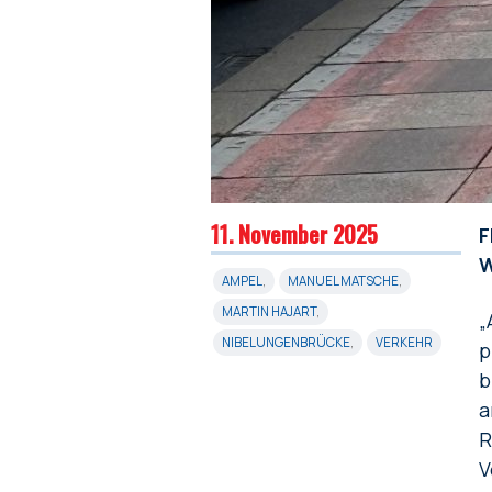
11. November 2025
F
W
AMPEL
,
MANUEL MATSCHE
,
MARTIN HAJART
,
„
NIBELUNGENBRÜCKE
,
VERKEHR
p
b
a
R
V