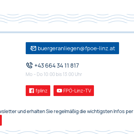
buergeranliegen@fpoe-linz.at
+43 664 34 11 817
Mo – Do 10:00 bis 13:00 Uhr
fplinz
FPÖ-Linz-TV
letter und erhalten Sie regelmäßig die wichtigsten Infos per 